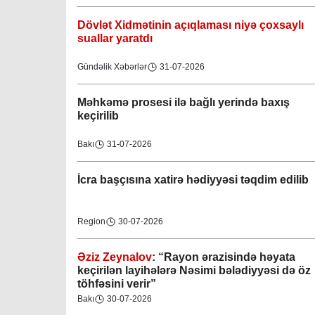
Dövlət Xidmətinin açıqlaması niyə çoxsaylı
suallar yaratdı
Gündəlik Xəbərlər
31-07-2026
Məhkəmə prosesi ilə bağlı yerində baxış
keçirilib
Bakı
31-07-2026
İcra başçısına xatirə hədiyyəsi təqdim edilib
Region
30-07-2026
Əziz Zeynalov
: “Rayon ərazisində həyata
keçirilən layihələrə Nəsimi bələdiyyəsi də öz
töhfəsini verir”
Gəncə şəhəri Nizami bələdiyyəsi
Bakı
30-07-2026
08-04-2023