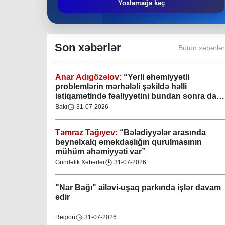
Yoxlamağa keç
Xan şəhərində xanın əlamətlərini niyə görə
bilmədim? CİDDİ
Son xəbərlər
Bütün xəbərlə
Gündəlik Xəbərlər
04-08-2026
Anar Adıgözəlov:
“
Yerli əhəmiyyətli
problemlərin mərhələli şəkildə həlli
istiqamətində fəaliyyətini bundan sonra da
davam etdirəcəkdir
”
Bakı
31-07-2026
Təmraz Tağıyev:
“Bələdiyyələr arasında
beynəlxalq əməkdaşlığın qurulmasının
mühüm əhəmiyyəti var”
Gündəlik Xəbərlər
31-07-2026
"Nar Bağı" ailəvi-uşaq parkında işlər davam
edir
Region
31-07-2026