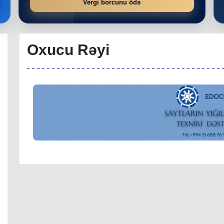
Vergi borcunu ödə
Oxucu Rəyi
r