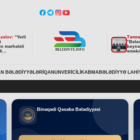
zəlov:
“
Yerli
Təmra
i
“Bələ
in mərhələli
beynə
li
əməkd
ndə
qurul
ni bundan
əhəmi
davam
r
”
N BƏLƏDIYYƏLƏRI
QANUNVERICILIK
ABMA
BƏLƏDIYYƏ LAHI
Bele
Binəqədi Qəsəbə Bələdiyyəsi