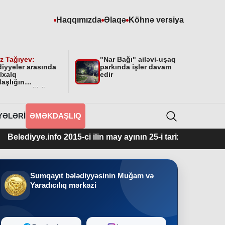
Haqqımızda
Əlaqə
Köhnə versiya
z Tağıyev:
"Nar Bağı" ailəvi-uşaq
diyyələr arasında
parkında işlər davam
lxalq
edir
aşlığın
masının mühüm
yyəti var”
YƏLƏRI
ƏMƏKDAŞLIQ
diyye.info 2015-ci ilin may ayının 25-i tarixindən fəaliyyətdəd
Sumqayıt bələdiyyəsinin Muğam və
Yaradıcılıq mərkəzi