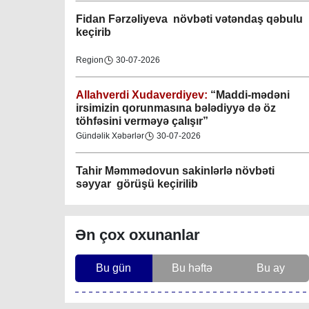
Fidan F
ərzəliyeva növbəti vətəndaş qəbulu
M.Ə.Rəsuzladə bələdiyyəsi
keçirib
07-04-2023
Region
30-07-2026
Xətai bələdiyyəsi
07-04-2023
Allahverdi Xudaverdiyev:
“Maddi-mədəni
irsimizin qorunmasına bələdiyyə də öz
töhfəsini verməyə çalışır”
Mingəçevir bələdiyyəsi
Gündəlik Xəbərlər
30-07-2026
06-04-2023
Tahir Məmmədovun sakinlərlə növbəti
Nəsimi bələdiyyəsi
səyyar görüşü keçirilib
06-04-2023
Bakı
29-07-2026
Nərimanov bələdiyyəsi
Ən çox oxunanlar
06-04-2023
Elşad Vəliyev:
“Əhalinin təhlükəsizliyinin
təmin olunması və fövqəladə hallara operativ
Bu gün
Bu həftə
Bu ay
reaksiyanın göstərilməsi bələdiyyənin əsas
Yasamal bələdiyyəsi
fəaliyyət istiqamətlərindən biridir”
Bakı
29-07-2026
06-04-2023