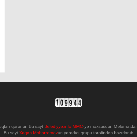
uqları qorunur. Bu sayt
Belediyye.info MMC
-yə məxsusdur. Məlumatdan i
Bu sayt
Xaqan Məhərrəmov
un yaradıcı qrupu tərəfindən hazırlanıb