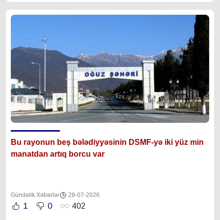
Bu rayonun beş bələdiyyəsinin DSMF-yə iki yüz min
manatdan artıq borcu var
Gündəlik Xəbərlər
28-07-2026
1
0
402