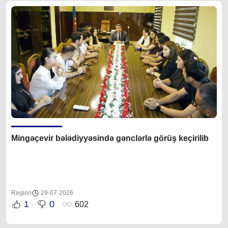
Mingəçevir bələdiyyəsində gənclərlə görüş keçirilib
Region
29-07-2026
1
0
602