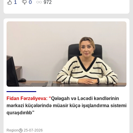
1
0
972
Fidan Fərzəliyeva: “
Qələgah və Ləcədi kəndlərinin
mərkəzi küçələrində müasir küçə işıqlandırma sistemi
quraşdırılıb”
Region
25-07-2026