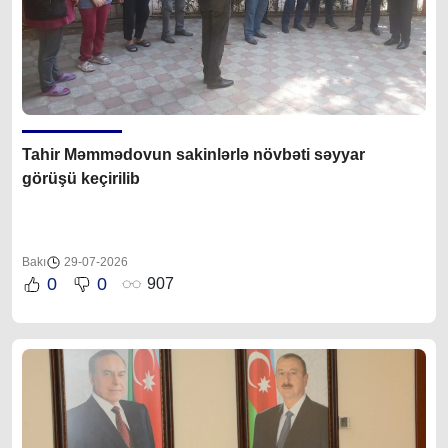
Tahir Məmmədovun sakinlərlə növbəti səyyar
görüşü keçirilib
Bakı
29-07-2026
0
0
907