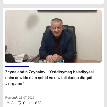
Zeynəlabdin Zeynalov: “Yeddioymaq bələdiyyəsi
daim ərazidə olan şəhid və qazi ailələrinə diqqəti
əsirgəmir”
Region
28-07-2026
3
0
838