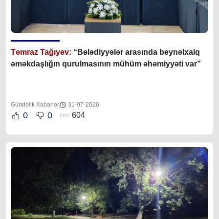
Təmraz Tağıyev:
“Bələdiyyələr arasında beynəlxalq
əməkdaşlığın qurulmasının mühüm əhəmiyyəti var”
Gündəlik Xəbərlər
31-07-2026
0
0
604