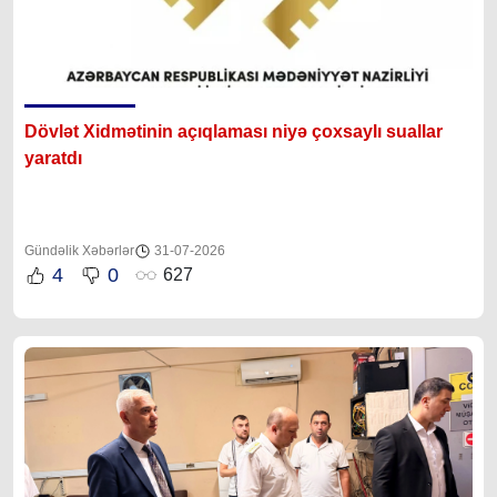
Dövlət Xidmətinin açıqlaması niyə çoxsaylı suallar
yaratdı
Gündəlik Xəbərlər
31-07-2026
4
0
627