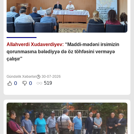
Allahverdi Xudaverdiyev:
“Maddi-mədəni irsimizin
qorunmasına bələdiyyə də öz töhfəsini verməyə
çalışır”
Gündəlik Xəbərlər
30-07-2026
0
0
519