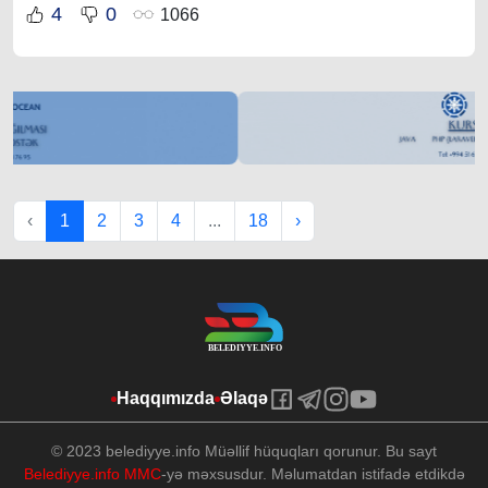
4
0
1066
‹
1
2
3
4
...
18
›
Haqqımızda
Əlaqə
© 2023 belediyye.info Müəllif hüquqları qorunur. Bu sayt
Belediyye.info MMC
-yə məxsusdur. Məlumatdan istifadə etdikdə