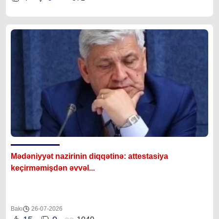
Mədəniyyət nazirinin diqqətinə: attestasiya
ke
çirməmişdən əvvəl...
Bakı
26-07-2026