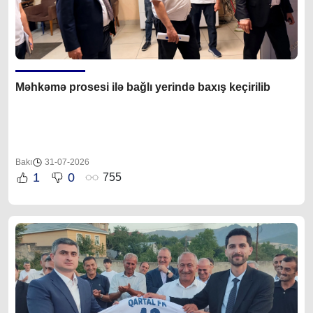
Məhkəmə prosesi ilə bağlı yerində baxış keçirilib
Bakı
31-07-2026
1
0
755