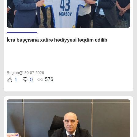
İcra başçısına xatirə hədiyyəsi təqdim edilib
Region
30-07-2026
1
0
576