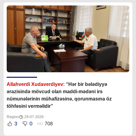
Allahverdi Xudaverdiyev
: “Hər bir bələdiyyə
ərazisində mövcud olan maddi-mədəni irs
nümunələrinin mühafizəsinə, qorunmasına öz
töhfəsini verməlidir”
Region
29-07-2026
3
0
708