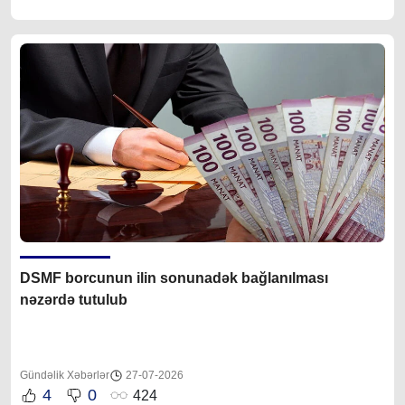
DSMF borcunun ilin sonunadək bağlanılması
nəzərdə tutulub
Gündəlik Xəbərlər
27-07-2026
4
0
424