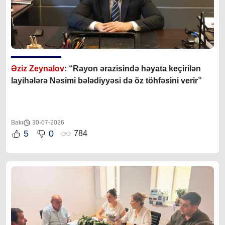
Əziz Zeynalov
: “Rayon ərazisində həyata keçirilən
layihələrə Nəsimi bələdiyyəsi də öz töhfəsini verir”
Bakı
30-07-2026
5
0
784