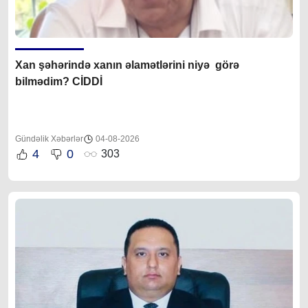
Xan şəhərində xanın əlamətlərini niyə görə
bilmədim? CİDDİ
Gündəlik Xəbərlər
04-08-2026
4
0
303