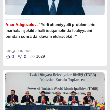
Anar Adıgözəlov:
“
Yerli əhəmiyyətli problemlərin
mərhələli şəkildə həlli istiqamətində fəaliyyətini
bundan sonra da davam etdirəcəkdir
”
Bakı
31-07-2026
0
0
1029