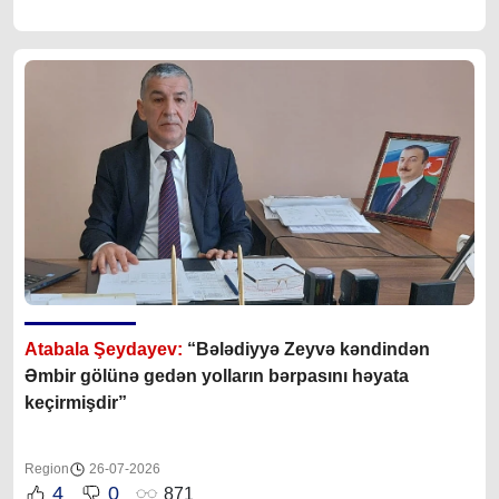
Atabala Şeydayev:
“Bələdiyyə Zeyvə kəndindən
Əmbir gölünə gedən yolların bərpasını həyata
keçirmişdir”
Region
26-07-2026
4
0
871