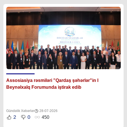
Assosiasiya rəsmiləri "Qardaş şəhərlər"in I
Beynəlxalq Forumunda iştirak edib
Gündəlik Xəbərlər
28-07-2026
2
0
450