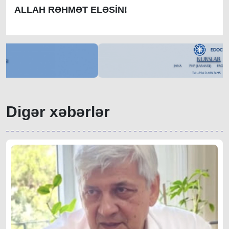
ALLAH RƏHMƏT ELƏSİN!
Digər xəbərlər