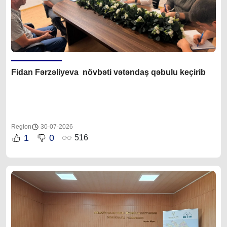
Fidan F
ərzəliyeva növbəti vətəndaş qəbulu keçirib
Region
30-07-2026
1
0
516