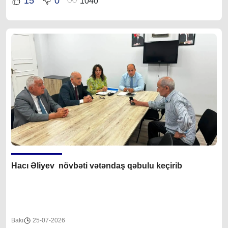
15
0
1040
Hacı Əliyev növbəti vətəndaş qəbulu keçirib
Bakı
25-07-2026