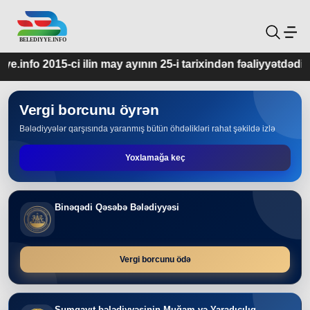
 may ayının 25-i tarixindən fəaliyyətdədir.
Vergi borcunu öyrən
Bələdiyyələr qarşısında yaranmış bütün öhdəlikləri rahat şəkildə izlə
Yoxlamağa keç
Binəqədi Qəsəbə Bələdiyyəsi
Vergi borcunu ödə
Sumqayıt bələdiyyəsinin Muğam və Yaradıcılıq