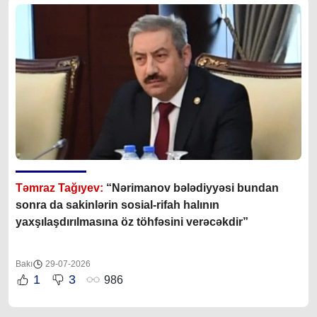
Təmraz Tağıyev:
“Nərimanov bələdiyyəsi bundan
sonra da sakinlərin sosial-rifah halının
yaxşılaşdırılmasına öz töhfəsini verəcəkdir”
Bakı
29-07-2026
1
3
986