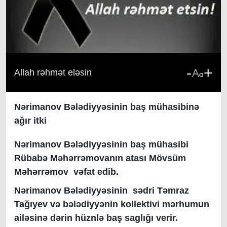
-
+
Allah rəhmət eləsin
Nərimanov Bələdiyyəsinin baş mühasibinə
ağır itki
Nərimanov Bələdiyyəsinin baş mühasibi
Rübabə Məhərrəmovanın atası Mövsüm
Məhərrəmov vəfat edib.
Nərimanov Bələdiyyəsinin sədri Təmraz
Tağıyev və bələdiyyənin kollektivi mərhumun
ailəsinə dərin hüznlə baş saglığı verir.