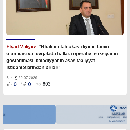
Elşad Vəliyev:
“Əhalinin təhlükəsizliyinin təmin
olunması və fövqəladə hallara operativ reaksiyanın
göstərilməsi bələdiyyənin əsas fəaliyyət
istiqamətlərindən biridir”
Bakı
29-07-2026
0
0
803