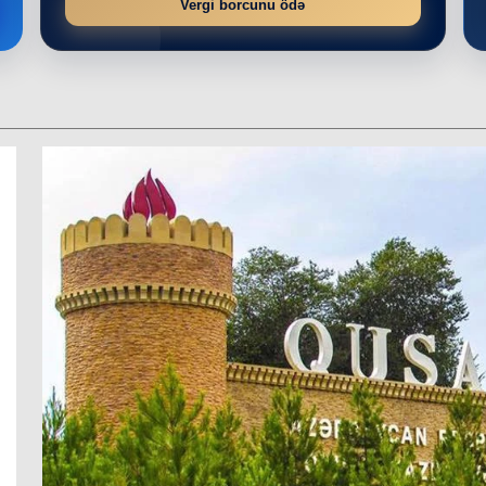
Vergi borcunu ödə
r