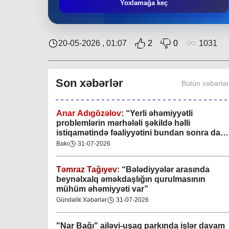
Mingəçevir bələdiyyəsində gənclərlə görüş
Yoxlamağa keç
keçirilib
Region
29-07-2026
20-05-2026 , 01:07
2
0
1031
Xan şəhərində xanın əlamətlərini niyə görə
bilmədim? CİDDİ
Son xəbərlər
Bütün xəbərlə
Gündəlik Xəbərlər
04-08-2026
Anar Adıgözəlov:
“
Yerli əhəmiyyətli
problemlərin mərhələli şəkildə həlli
istiqamətində fəaliyyətini bundan sonra da
davam etdirəcəkdir
”
Bakı
31-07-2026
Təmraz Tağıyev:
“Bələdiyyələr arasında
beynəlxalq əməkdaşlığın qurulmasının
mühüm əhəmiyyəti var”
Gündəlik Xəbərlər
31-07-2026
"Nar Bağı" ailəvi-uşaq parkında işlər davam