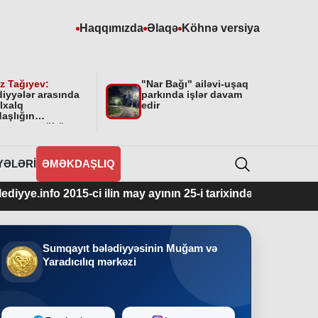
Haqqımızda
Əlaqə
Köhnə versiya
z Tağıyev:
"Nar Bağı" ailəvi-uşaq
diyyələr arasında
parkında işlər davam
lxalq
edir
aşlığın
masının mühüm
yyəti var”
YƏLƏRI
ƏMƏKDAŞLIQ
2015-ci ilin may ayının 25-i tarixindən fəaliyyətdədir.
Sumqayıt bələdiyyəsinin Muğam və
Yaradıcılıq mərkəzi