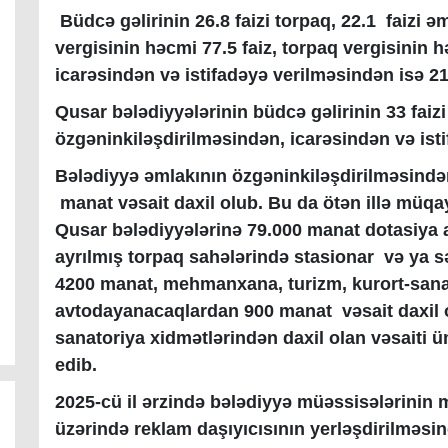
Büdcə gəlirinin 26.8 faizi torpaq, 22.1 faizi 
vergisinin həcmi 77.5 faiz, torpaq vergisinin 
icarəsindən və istifadəyə verilməsindən isə 2
Qusar bələdiyyələrinin büdcə gəlirinin 33 faiz
özgəninkiləşdirilməsindən, icarəsindən və ist
Bələdiyyə əmlakının özgəninkiləşdirilməsində
manat vəsait daxil olub. Bu da ötən illə müqay
Qusar bələdiyyələrinə 79.000 manat dotasiya a
ayrılmış torpaq sahələrində stasionar və ya 
4200 manat, mehmanxana, turizm, kurort-sana
avtodayanacaqlardan 900 manat vəsait daxil 
sanatoriya xidmətlərindən daxil olan vəsaiti üm
edib.
2025-cü il ərzində bələdiyyə müəssisələrinin
üzərində reklam daşıyıcısının yerləşdirilməs