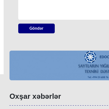
Göndər
Oxşar xəbərlər