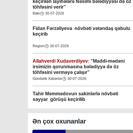
keçirilən layihələrə Nəsimi bələdiyyəsi də öz
töhfəsini verir”
Gəncə şəhəri Nizami bələdiyyəsi
Bakı
30-07-2026
08-04-2023
Fidan F
ərzəliyeva növbəti vətəndaş qəbulu
M.Ə.Rəsuzladə bələdiyyəsi
keçirib
07-04-2023
Region
30-07-2026
Xətai bələdiyyəsi
07-04-2023
Allahverdi Xudaverdiyev:
“Maddi-mədəni
irsimizin qorunmasına bələdiyyə də öz
töhfəsini verməyə çalışır”
Mingəçevir bələdiyyəsi
Gündəlik Xəbərlər
30-07-2026
06-04-2023
Tahir Məmmədovun sakinlərlə növbəti
Nəsimi bələdiyyəsi
səyyar görüşü keçirilib
06-04-2023
Bakı
29-07-2026
Nərimanov bələdiyyəsi
Ən çox oxunanlar
06-04-2023
Elşad Vəliyev:
“Əhalinin təhlükəsizliyinin
təmin olunması və fövqəladə hallara operativ