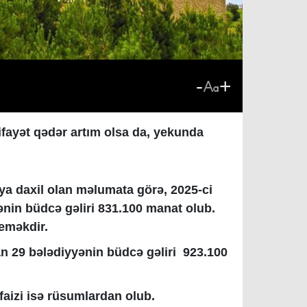
-
+
ifayət qədər artım olsa da, yekunda
ya daxil olan məlumata görə, 2025-ci
nin büdcə gəliri 831.100 manat olub.
deməkdir.
n 29 bələdiyyənin büdcə gəliri 923.100
 faizi isə rüsumlardan olub.