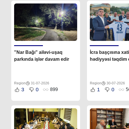
"Nar Bağı" ailəvi-uşaq
İcra başçısına xat
parkında işlər davam edir
hədiyyəsi təqdim e
Region
31-07-2026
Region
30-07-2026
3
0
1
0
899
5