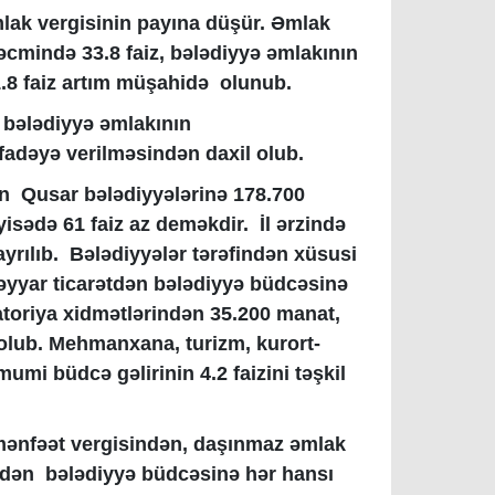
əmlak vergisinin payına düşür. Əmlak
həcmində 33.8 faiz, bələdiyyə əmlakının
1.8 faiz artım müşahidə olunub.
i bələdiyyə əmlakının
ifadəyə verilməsindən daxil olub.
n Qusar bələdiyyələrinə 178.700
isədə 61 faiz az deməkdir. İl ərzində
yrılıb. Bələdiyyələr tərəfindən xüsusi
səyyar ticarətdən bələdiyyə büdcəsinə
toriya xidmətlərindən 35.200 manat,
olub. Mehmanxana, turizm, kurort-
umi büdcə gəlirinin 4.2 faizini təşkil
 mənfəət vergisindən, daşınmaz əmlak
indən bələdiyyə büdcəsinə hər hansı