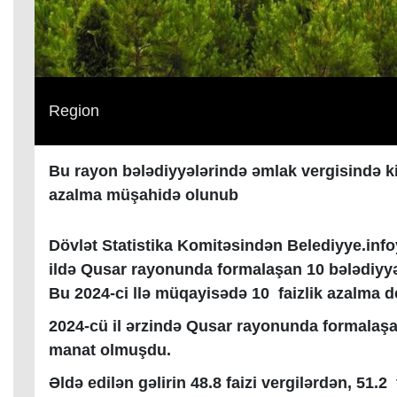
Region
Bu rayon bələdiyyələrində əmlak vergisində k
azalma müşahidə olunub
Dövlət Statistika Komitəsindən Belediyye.info
ildə Qusar rayonunda formalaşan 10 bələdiyyə
Bu 2024-ci llə müqayisədə 10 faizlik azalma 
2024-cü il ərzində Qusar rayonunda formalaşa
manat olmuşdu.
Əldə edilən gəlirin 48.8 faizi vergilərdən, 51.2