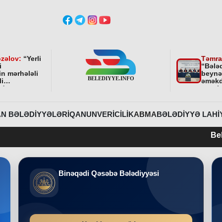
zəlov:
“
Yerli
Təmra
i
“Bələ
in mərhələli
beynə
li
əməkd
ndə
qurul
ni bundan
əhəmi
davam
r
”
N BƏLƏDIYYƏLƏRI
QANUNVERICILIK
ABMA
BƏLƏDIYYƏ LAHI
Belediyye.info 
Binəqədi Qəsəbə Bələdiyyəsi