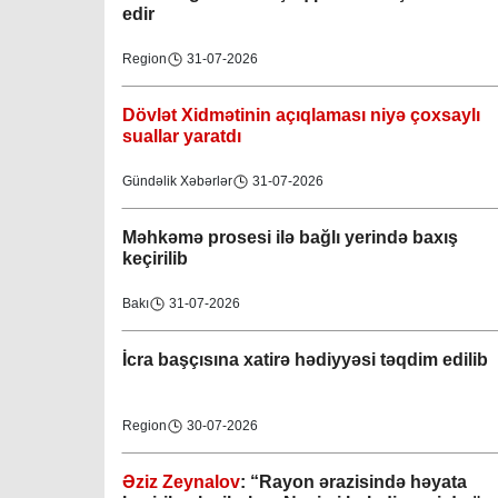
edir
Region
31-07-2026
Dövlət Xidmətinin açıqlaması niyə çoxsaylı
suallar yaratdı
Gündəlik Xəbərlər
31-07-2026
Məhkəmə prosesi ilə bağlı yerində baxış
keçirilib
Bakı
31-07-2026
İcra başçısına xatirə hədiyyəsi təqdim edilib
Region
30-07-2026
Əziz Zeynalov
: “Rayon ərazisində həyata