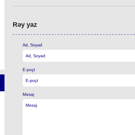
Rəy yaz
Ad, Soyad
E-poçt
Mesaj