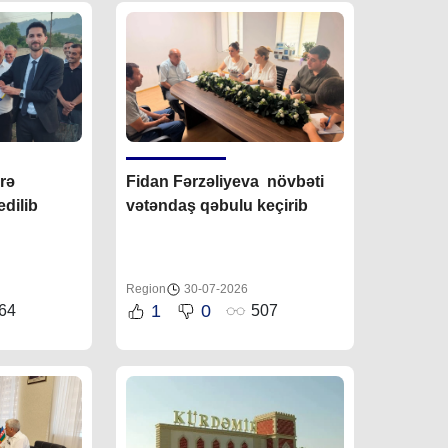
irə
Fidan F
ərzəliyeva növbəti
dilib
vətəndaş qəbulu keçirib
Region
30-07-2026
1
0
64
507