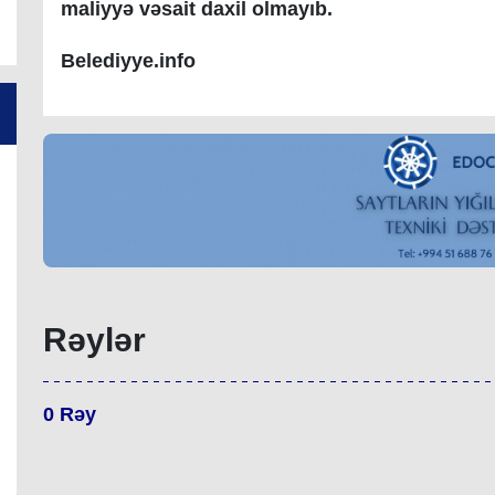
maliyyə vəsait daxil olmayıb.
Belediyye.info
Rəylər
0
Rəy