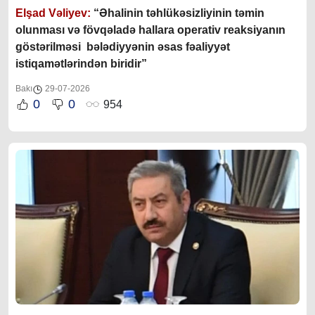
Elşad Vəliyev:
“Əhalinin təhlükəsizliyinin təmin
olunması və fövqəladə hallara operativ reaksiyanın
göstərilməsi bələdiyyənin əsas fəaliyyət
istiqamətlərindən biridir”
Bakı
29-07-2026
0
0
954