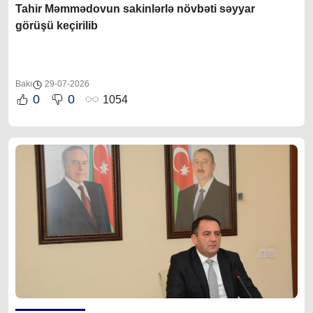
Tahir Məmmədovun sakinlərlə növbəti səyyar
görüşü keçirilib
Bakı
29-07-2026
0
0
1054