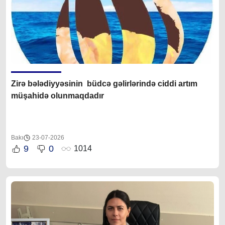
Zirə bələdiyyəsinin büdcə gəlirlərində ciddi artım
müşahidə olunmaqdadır
Bakı
23-07-2026
9
0
1014