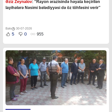
Əziz Zeynalov
: “Rayon ərazisində həyata keçirilən
layihələrə Nəsimi bələdiyyəsi də öz töhfəsini verir”
Bakı
30-07-2026
5
0
955