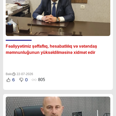
Fəaliyyətimiz şəffaflıq, hesabatlılıq və vətəndaş
məmnunluğunun yüksəldilməsinə xidmət edir
Bakı
22-07-2026
6
0
805