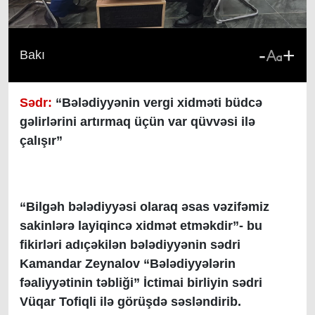
-
+
Bakı
Sədr:
“Bələdiyyənin vergi xidməti büdcə
gəlirlərini artırmaq üçün var qüvvəsi ilə
çalışır”
“Bilgəh bələdiyyəsi olaraq əsas vəzifəmiz
sakinlərə layiqincə xidmət etməkdir”- bu
fikirləri adıçəkilən bələdiyyənin sədri
Kamandar Zeynalov “Bələdiyyələrin
fəaliyyətinin təbliği” İctimai birliyin sədri
Vüqar Tofiqli ilə görüşdə səsləndirib.