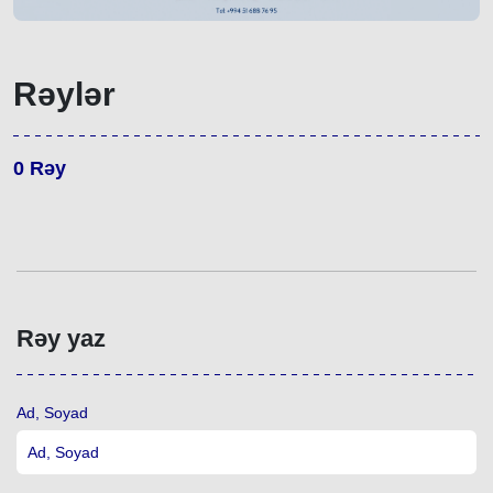
Rəylər
0
Rəy
Rəy yaz
Ad, Soyad