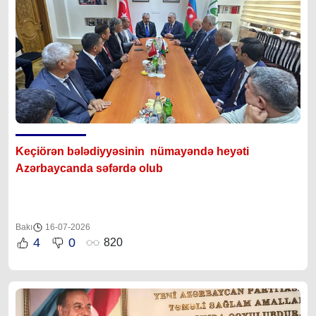
Keçiörən bələdiyyəsinin nümayəndə heyəti
Azərbaycanda səfərdə olub
Bakı
16-07-2026
4
0
820