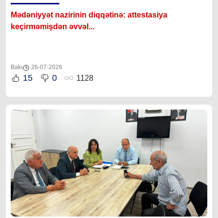
Mədəniyyət nazirinin diqqətinə: attestasiya
ke
çirməmişdən əvvəl...
Bakı
26-07-2026
15
0
1128