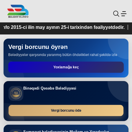
ay ayının 25-i tarixindən fəaliyyətdədir.
Vergi borcunu öyrən
Bələdiyyələr qarşısında yaranmış bütün öhdəlikləri rahat şəkildə izlə
Yoxlamağa keç
Binəqədi Qəsəbə Bələdiyyəsi
Vergi borcunu ödə
Sumqayıt bələdiyyəsinin Muğam və Yaradıcılıq