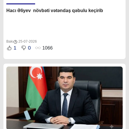
Hacı Əliyev növbəti vətəndaş qəbulu keçirib
Bakı
25-07-2026
1
0
1066