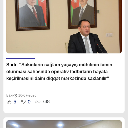
Sədr:
“Sakinlərin sağlam yaşayış mühitinin təmin
olunması sahəsində operativ tədbirlərin həyata
keçirilməsini daim diqqət mərkəzində saxlanılır”
Bakı
16-07-2026
5
0
738