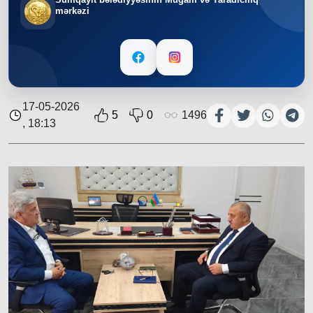
mərkəzi
17-05-2026
5
0
1496
, 18:13