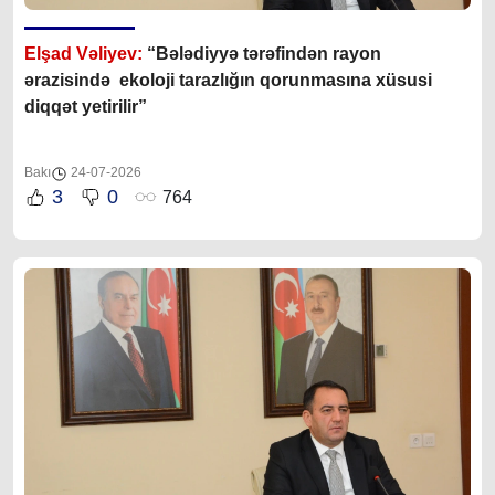
Elşad Vəliyev:
“Bələdiyyə tərəfindən rayon
ərazisində ekoloji tarazlığın qorunmasına xüsusi
diqqət yetirilir”
Bakı
24-07-2026
3
0
764