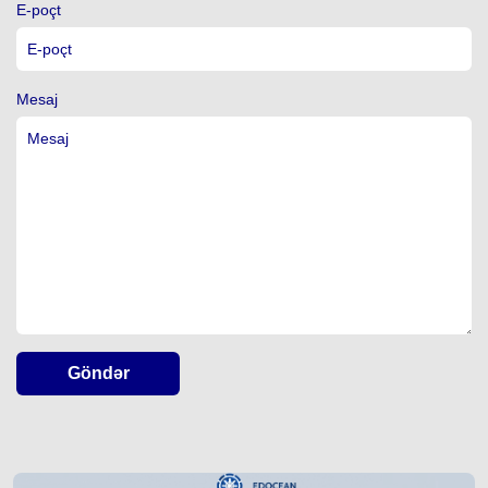
E-poçt
Mesaj
Göndər