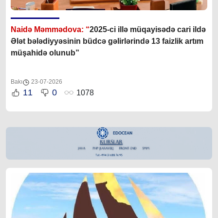
Naidə Məmmədova: “
2025-ci illə müqayisədə cari ildə
Ələt bələdiyyəsinin büdcə gəlirlərində 13 faizlik artım
müşahidə olunub”
Bakı
23-07-2026
11
0
1078