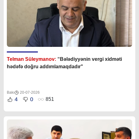
Telman Süleymanov:
“Bələdiyyənin vergi xidməti
hədəfə doğru addımlamaqdadır"
Bakı
20-07-2026
4
0
851