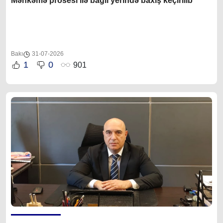
Məhkəmə prosesi ilə bağlı yerində baxış keçirilib
Bakı
31-07-2026
1
0
901