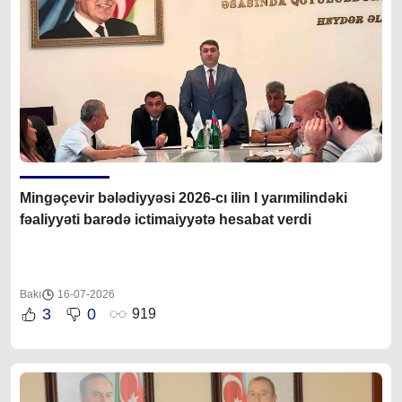
Mingəçevir bələdiyyəsi 2026-cı ilin I yarımilindəki
fəaliyyəti barədə ictimaiyyətə hesabat verdi
Bakı
16-07-2026
3
0
919