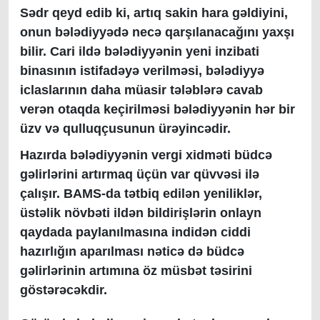
Sədr qeyd edib ki, artıq sakin hara gəldiyini,
onun bələdiyyədə necə qarşılanacağını yaxşı
bilir. Cari ildə bələdiyyənin yeni inzibati
binasının istifadəyə verilməsi, bələdiyyə
iclaslarının daha müasir tələblərə cavab
verən otaqda keçirilməsi bələdiyyənin hər bir
üzv və qulluqçusunun ürəyincədir.
Hazırda bələdiyyənin vergi xidməti büdcə
gəlirlərini artırmaq üçün var qüvvəsi ilə
çalışır. BAMS-da tətbiq edilən yeniliklər,
üstəlik növbəti ildən bildirişlərin onlayn
qaydada paylanılmasına indidən ciddi
hazırlığın aparılması nəticə də büdcə
gəlirlərinin artımına öz müsbət təsirini
göstərəcəkdir.