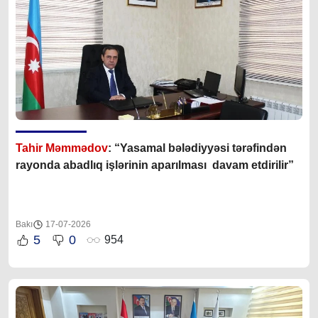
Tahir Məmmədov
: “Yasamal bələdiyyəsi tərəfindən
rayonda abadlıq işlərinin aparılması davam etdirilir”
Bakı
17-07-2026
5
0
954