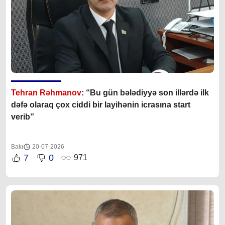
Tehran Rəhmanov
: “Bu gün bələdiyyə son illərdə ilk
dəfə olaraq çox ciddi bir layihənin icrasına start
verib”
Bakı
20-07-2026
7
0
971