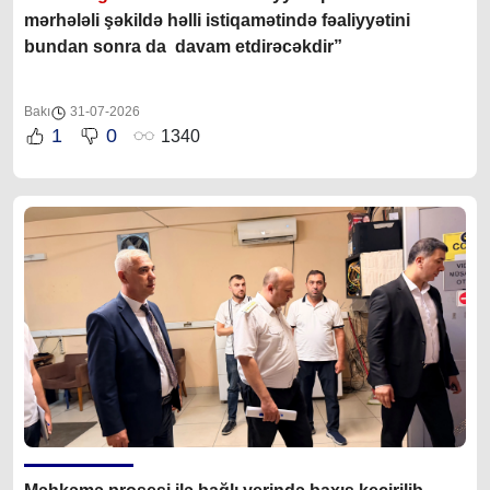
mərhələli şəkildə həlli istiqamətində fəaliyyətini
bundan sonra da davam etdirəcəkdir
”
Bakı
31-07-2026
1
0
1340