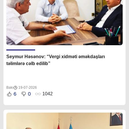
Seymur Həsənov: “Vergi xidməti əməkdaşları
təlimlərə cəlb edilib”
Bakı
19-07-2026
6
0
1042