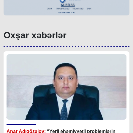
Oxşar xəbərlər
Anar Adıgözəlov:
“
Yerli əhəmiyyətli problemlərin