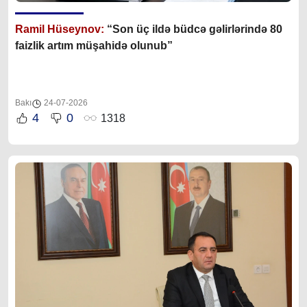
Ramil Hüseynov:
“Son üç ildə büdcə gəlirlərində 80
faizlik artım müşahidə olunub”
Bakı
24-07-2026
4
0
1318