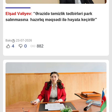
Elşad Vəliyev:
“Ərazidə təmizlik tədbirləri park
salınmasına hazırlıq məqsədi ilə həyata keçirilir”
Bakı
23-07-2026
4
0
882