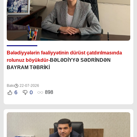
Bələdiyyələrin fəaliyyətinin dürüst çatdırılmasında
rolunuz böyükdür-
BƏLƏDİYYƏ SƏDRİNDƏN
BAYRAM TƏBRİKİ
Bakı
22-07-2026
6
0
898