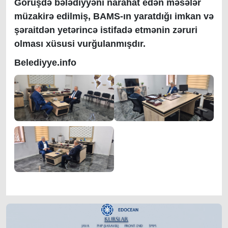
Görüşdə bələdiyyəni narahat edən məsələr
müzakirə edilmiş, BAMS-ın yaratdığı imkan və
şəraitdən yetərincə istifadə etmənin zəruri
olması xüsusi vurğulanmışdır.
Belediyye.info