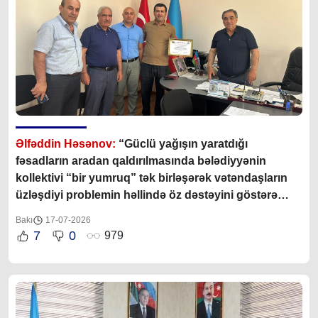
Əlfəddin Həsənov:
“Güclü yağışın yaratdığı
fəsadların aradan qaldırılmasında bələdiyyənin
kollektivi “bir yumruq” tək birləşərək vətəndaşların
üzləşdiyi problemin həllində öz dəstəyini göstərə
bildilər”
Bakı
17-07-2026
7
0
979