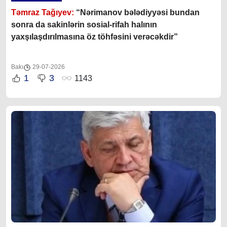
Təmraz Tağıyev:
“Nərimanov bələdiyyəsi bundan
sonra da sakinlərin sosial-rifah halının
yaxşılaşdırılmasına öz töhfəsini verəcəkdir”
Bakı
29-07-2026
1
3
1143