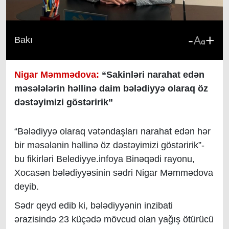
-
+
Bakı
Nigar Məmmədova:
“Sakinləri narahat edən
məsələlərin həllinə daim bələdiyyə olaraq öz
dəstəyimizi göstəririk”
“B
ələdiyyə olaraq vətəndaşları narahat edən hər
bir məsələnin həllinə öz dəstəyimizi göstəririk”-
bu fikirləri Belediyye.infoya Binəqədi rayonu,
Xocasən bələdiyyəsinin sədri Nigar Məmmədova
deyib.
Sədr qeyd edib ki, bələdiyyənin inzibati
ərazisində 23 küçədə mövcud olan yağış ötürücü