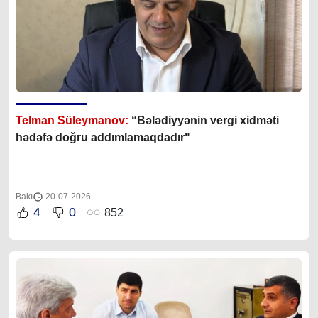
Telman Süleymanov:
“Bələdiyyənin vergi xidməti
hədəfə doğru addımlamaqdadır"
Bakı
20-07-2026
4
0
852