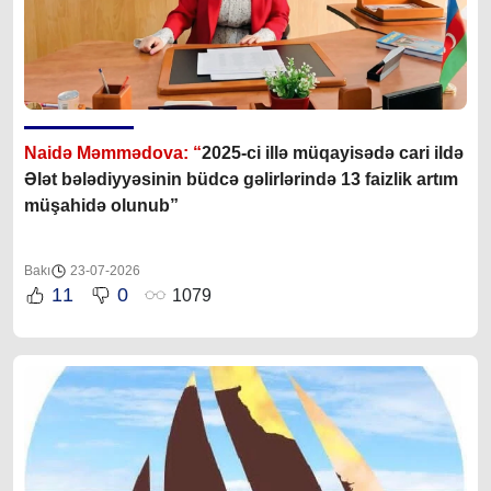
Naidə Məmmədova: “
2025-ci illə müqayisədə cari ildə
Ələt bələdiyyəsinin büdcə gəlirlərində 13 faizlik artım
müşahidə olunub”
Bakı
23-07-2026
11
0
1079