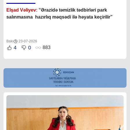
Elşad Vəliyev:
“Ərazidə təmizlik tədbirləri park
salınmasına hazırlıq məqsədi ilə həyata keçirilir”
Bakı
23-07-2026
4
0
883