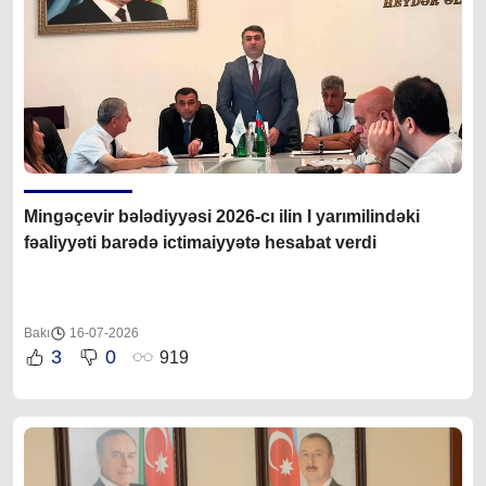
Mingəçevir bələdiyyəsi 2026-cı ilin I yarımilindəki
fəaliyyəti barədə ictimaiyyətə hesabat verdi
Bakı
16-07-2026
3
0
919