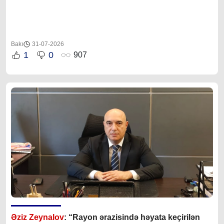
Bakı
31-07-2026
1
0
907
Əziz Zeynalov
: “Rayon ərazisində həyata keçirilən