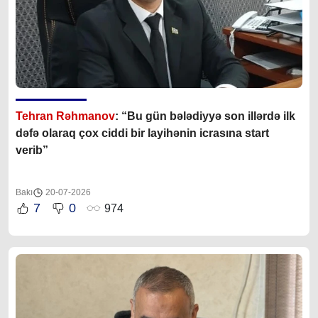
Tehran Rəhmanov
: “Bu gün bələdiyyə son illərdə ilk
dəfə olaraq çox ciddi bir layihənin icrasına start
verib”
Bakı
20-07-2026
7
0
974