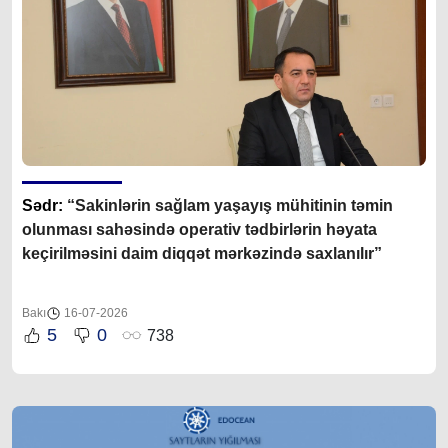
Sədr:
“Sakinlərin sağlam yaşayış mühitinin təmin
olunması sahəsində operativ tədbirlərin həyata
keçirilməsini daim diqqət mərkəzində saxlanılır”
Bakı
16-07-2026
5
0
738