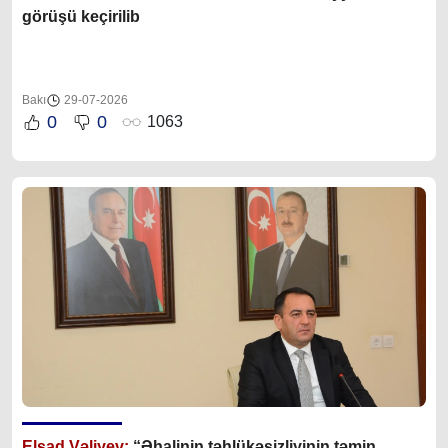
görüşü keçirilib
Bakı
29-07-2026
0
0
1063
Elşad Vəliyev:
“Əhalinin təhlükəsizliyinin təmin