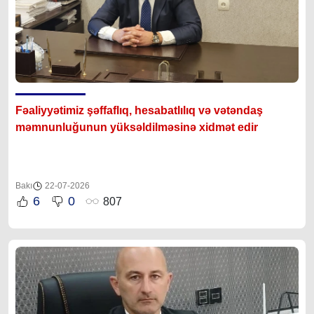
Fəaliyyətimiz şəffaflıq, hesabatlılıq və vətəndaş
məmnunluğunun yüksəldilməsinə xidmət edir
Bakı
22-07-2026
6
0
807