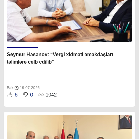
Seymur Həsənov: “Vergi xidməti əməkdaşları
təlimlərə cəlb edilib”
Bakı
19-07-2026
6
0
1042