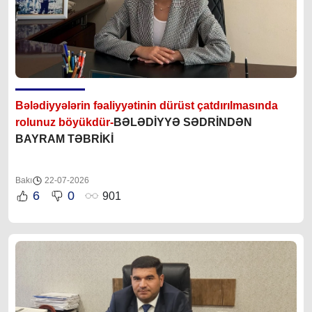
Bələdiyyələrin fəaliyyətinin dürüst çatdırılmasında
rolunuz böyükdür-
BƏLƏDİYYƏ SƏDRİNDƏN
BAYRAM TƏBRİKİ
Bakı
22-07-2026
6
0
901