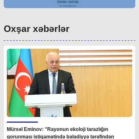
Oxşar xəbərlər
Mürsəl Eminov: “Rayonun ekoloji tarazlığın
qorunması istiqamətində bələdiyyə tərəfindən