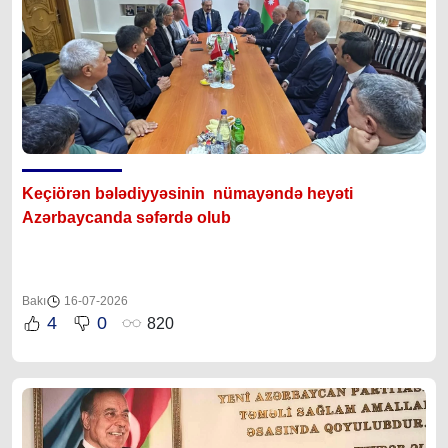
Keçiörən bələdiyyəsinin nümayəndə heyəti
Azərbaycanda səfərdə olub
Bakı
16-07-2026
4
0
820