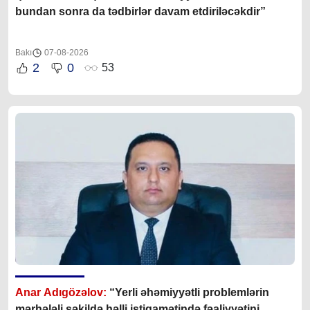
bundan sonra da tədbirlər davam etdiriləcəkdir”
Bakı
07-08-2026
2
0
53
Anar Adıgözəlov:
“
Yerli əhəmiyyətli problemlərin
mərhələli şəkildə həlli istiqamətində fəaliyyətini