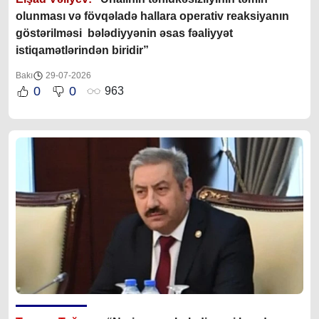
olunması və fövqəladə hallara operativ reaksiyanın
göstərilməsi bələdiyyənin əsas fəaliyyət
istiqamətlərindən biridir”
Bakı
29-07-2026
0
0
963