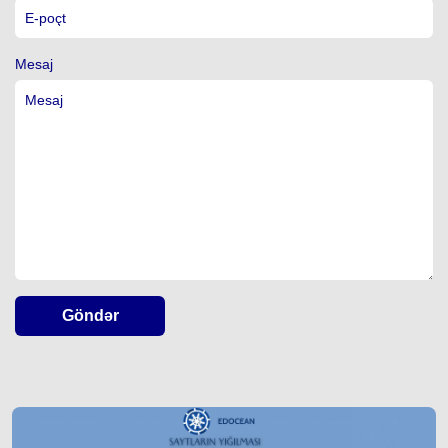
Mesaj
Göndər