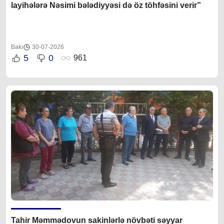
layihələrə Nəsimi bələdiyyəsi də öz töhfəsini verir”
Bakı
30-07-2026
5
0
961
Tahir Məmmədovun sakinlərlə növbəti səyyar