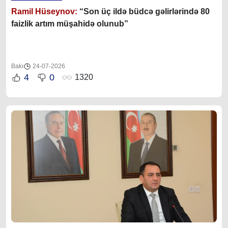
Ramil Hüseynov:
“Son üç ildə büdcə gəlirlərində 80
faizlik artım müşahidə olunub”
Bakı
24-07-2026
4
0
1320