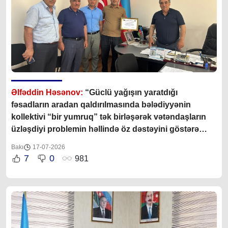
Əlfəddin Həsənov:
“Güclü yağışın yaratdığı
fəsadların aradan qaldırılmasında bələdiyyənin
kollektivi “bir yumruq” tək birləşərək vətəndaşların
üzləşdiyi problemin həllində öz dəstəyini göstərə
bildilər”
Bakı
17-07-2026
7
0
981