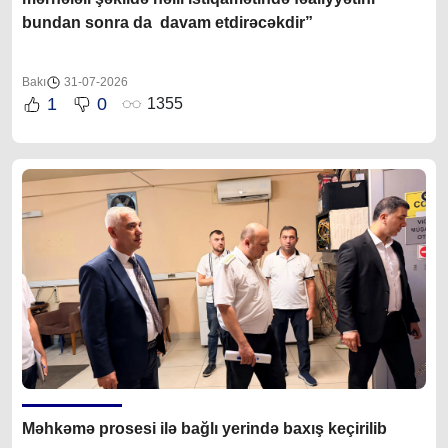
bundan sonra da davam etdirəcəkdir
”
Bakı
31-07-2026
1
0
1355
Məhkəmə prosesi ilə bağlı yerində baxış keçirilib