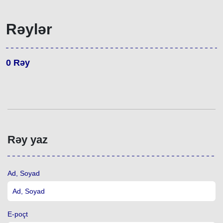
Rəylər
0
Rəy
Rəy yaz
Ad, Soyad
E-poçt