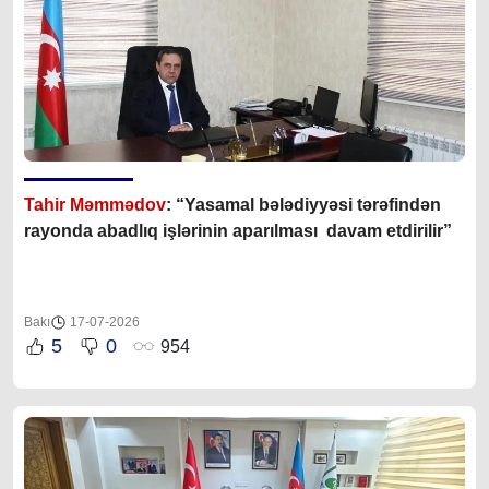
Tahir Məmmədov
: “Yasamal bələdiyyəsi tərəfindən
rayonda abadlıq işlərinin aparılması davam etdirilir”
Bakı
17-07-2026
5
0
954