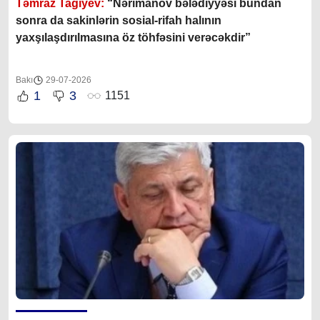
Təmraz Tağıyev:
“Nərimanov bələdiyyəsi bundan
sonra da sakinlərin sosial-rifah halının
yaxşılaşdırılmasına öz töhfəsini verəcəkdir”
Bakı
29-07-2026
1
3
1151