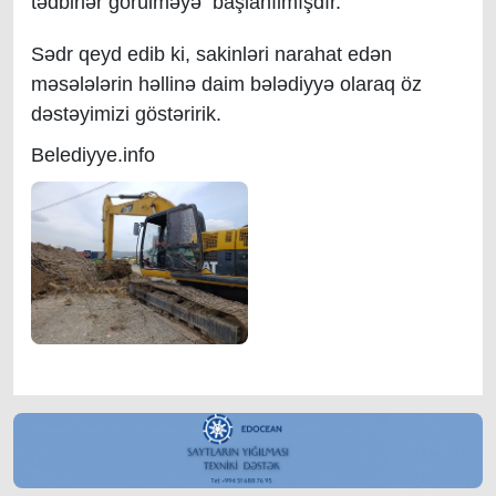
tədbirlər görülməyə başlanılmışdır.
Sədr qeyd edib ki, sakinləri narahat edən
məsələlərin həllinə daim bələdiyyə olaraq öz
dəstəyimizi göstəririk.
Belediyye.info