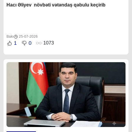
Hacı Əliyev növbəti vətəndaş qəbulu keçirib
Bakı
25-07-2026
1
0
1073