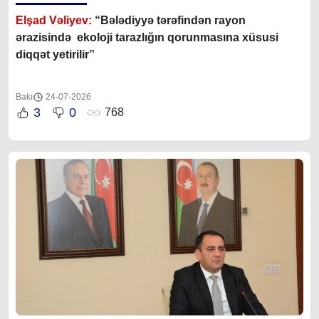
Elşad Vəliyev:
“Bələdiyyə tərəfindən rayon
ərazisində ekoloji tarazlığın qorunmasına xüsusi
diqqət yetirilir”
Bakı
24-07-2026
3
0
768