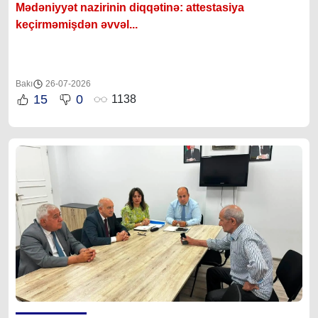
Mədəniyyət nazirinin diqqətinə: attestasiya
ke
çirməmişdən əvvəl...
Bakı
26-07-2026
15
0
1138