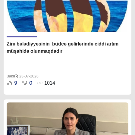
Zirə bələdiyyəsinin büdcə gəlirlərində ciddi artım
müşahidə olunmaqdadır
Bakı
23-07-2026
9
0
1014