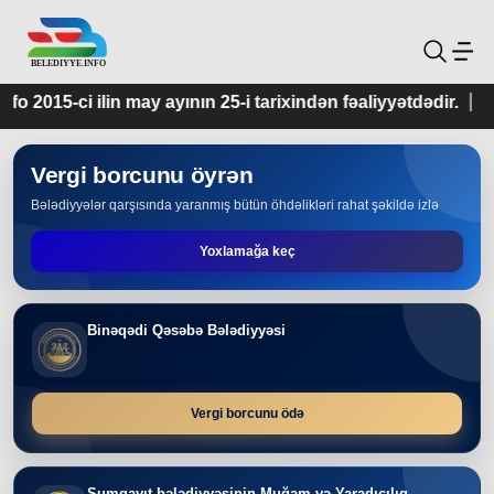
ının 25-i tarixindən fəaliyyətdədir.
Vergi borcunu öyrən
Bələdiyyələr qarşısında yaranmış bütün öhdəlikləri rahat şəkildə izlə
Yoxlamağa keç
Binəqədi Qəsəbə Bələdiyyəsi
Vergi borcunu ödə
Sumqayıt bələdiyyəsinin Muğam və Yaradıcılıq