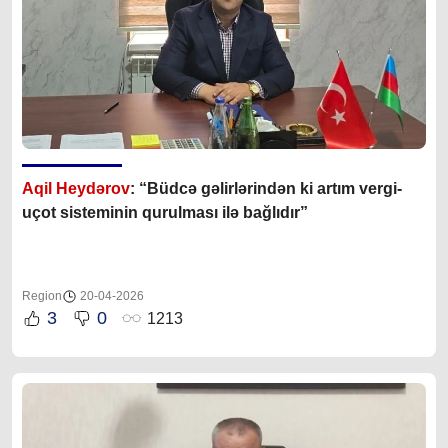
Aqil Heydərov
: “Büdcə gəlirlərindən ki artım vergi-
uçot sisteminin qurulması ilə bağlıdır”
Region
20-04-2026
3
0
1213