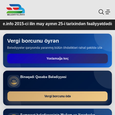
ay ayının 25-i tarixindən fəaliyyətdədir.
Vergi borcunu öyrən
Bələdiyyələr qarşısında yaranmış bütün öhdəlikləri rahat şəkildə izlə
Yoxlamağa keç
Binəqədi Qəsəbə Bələdiyyəsi
Vergi borcunu ödə
Sumqayıt bələdiyyəsinin Muğam və Yaradıcılıq