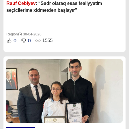
Rauf Cəbiyev
: “Sədr olaraq əsas fəaliyyətim
seçicilərimə xidmətdən başlayır”
Region
30-04-2026
0
0
1555