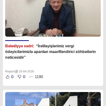
Bələdiyyə sədri:
“İrəliləyişlərimiz vergi
ödəyicilərimizlə aparılan maarifləndirici söhbətlərin
nəticəsidir”
Region
20-04-2026
0
0
1190