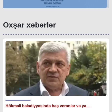
Oxşar xəbərlər
Hökməli bələdiyyəsində baş verənlər və ya....