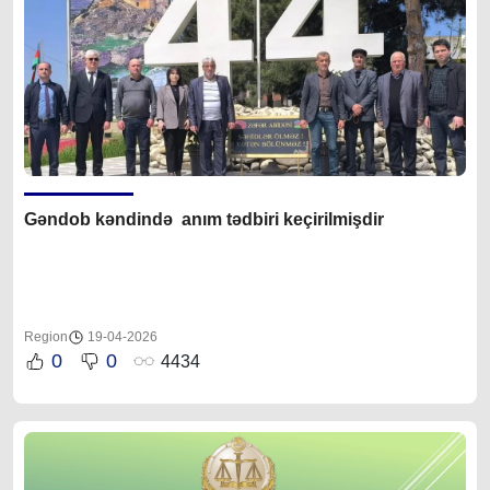
Gəndob kəndində anım tədbiri keçirilmişdir
Region
19-04-2026
0
0
4434