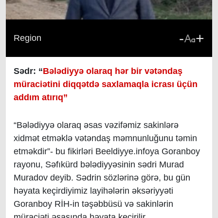
-
+
Region
Sədr: “
Bələdiyyə olaraq hər bir vətəndaş
müraciətini diqqətdə saxlamaqla icrası üçün
addım atırıq”
“Bələdiyyə olaraq əsas vəzifəmiz sakinlərə
xidmət etməklə vətəndaş məmnunluğunu təmin
etməkdir”- bu fikirləri Beeldiyye.infoya Goranboy
rayonu, Səfıkürd bələdiyyəsinin sədri Murad
Muradov deyib. Sədrin sözlərinə görə, bu gün
həyata keçirdiyimiz layihələrin əksəriyyəti
Goranboy RİH-in təşəbbüsü və sakinlərin
müraciəti əsasında həyata keçirilir.