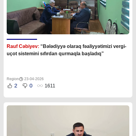
Rauf Cəbiyev:
“Bələdiyyə olaraq fəaliyyətimizi vergi-
uçot sistemini sıfırdan qurmaqla başladıq”
Region
23-04-2026
2
0
1611