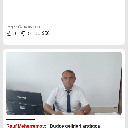
Region
04-05-2026
3
0
950
Rauf Məhərrəmov:
“Büdcə gəlirləri artdıqca