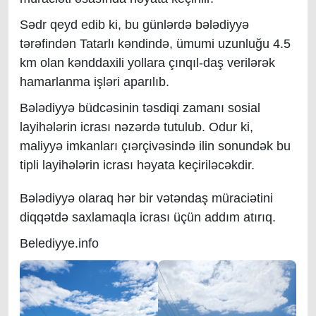
Sədr qeyd edib ki, bu günlərdə bələdiyyə
tərəfindən Tatarlı kəndində, ümumi uzunluğu 4.5
km olan kənddaxili yollara çınqıl-daş verilərək
hamarlanma işləri aparılıb.
Bələdiyyə büdcəsinin təsdiqi zamanı sosial
layihələrin icrası nəzərdə tutulub. Odur ki,
maliyyə imkanları çıərçivəsində ilin sonundək bu
tipli layihələrin icrası həyata keçiriləcəkdir.
Bələdiyyə olaraq hər bir vətəndaş müraciətini
diqqətdə saxlamaqla icrası üçün addım atırıq.
Belediyye.info