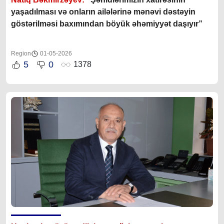
yaşadılması və onların ailələrinə mənəvi dəstəyin
göstərilməsi baxımından böyük əhəmiyyət daşıyır”
Region
01-05-2026
5
0
1378