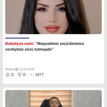
Bələdiyyə sədri:
“Məqsədimiz seçicilərimizə
verdiyimiz sözü tutmaqdır”
Region
21-04-2026
2
0
1877