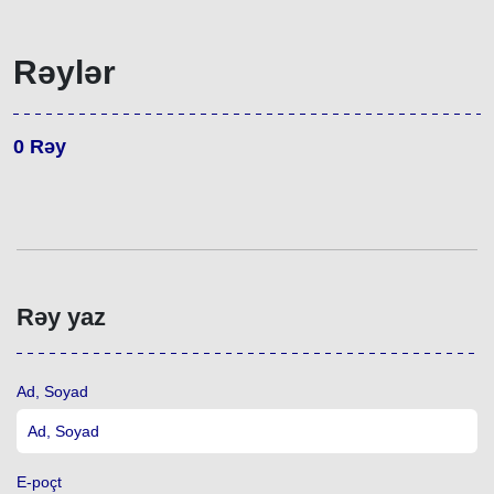
Rəylər
0
Rəy
Rəy yaz
Ad, Soyad
E-poçt