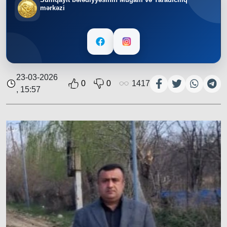
mərkəzi
23-03-2026
0
0
1417
, 15:57