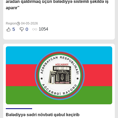
aradan qaldırmaq üçün bələdiyyə sistemli şəkildə iş
aparır”
Region
04-05-2026
5
0
1054
Bələdiyyə sədri növbəti qəbul keçirib