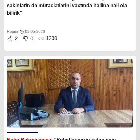
sakinlərin də müraciətlərini vaxtında həllinə nail ola
bilirik”
Region
01-05-2026
2
0
1230
Natiq Bəkmirzəyev:
“Şəhidlərimizin xatirəsinin