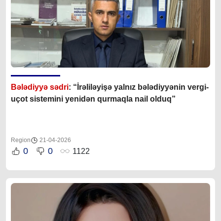
Bələdiyyə sədri
: “İrəliləyişə yalnız b
ələdiyyənin vergi-
uçot sistemini yenidən qurmaqla nail olduq”
Region
21-04-2026
0
0
1122