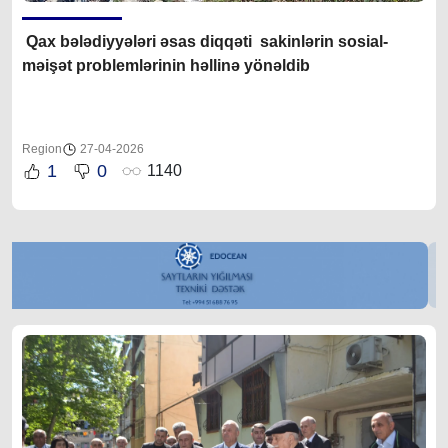
Qax bələdiyyələri əsas diqqəti sakinlərin sosial-
məişət problemlərinin həllinə yönəldib
Region
27-04-2026
1
0
1140