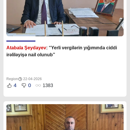
Atabala Şeydayev
: “Yerli vergilərin yığımında ciddi
irəliləyişə nail olunub”
Region
22-04-2026
4
0
1383