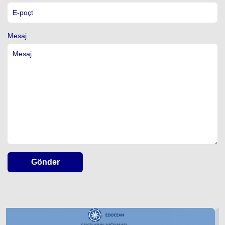
Mesaj
Göndər