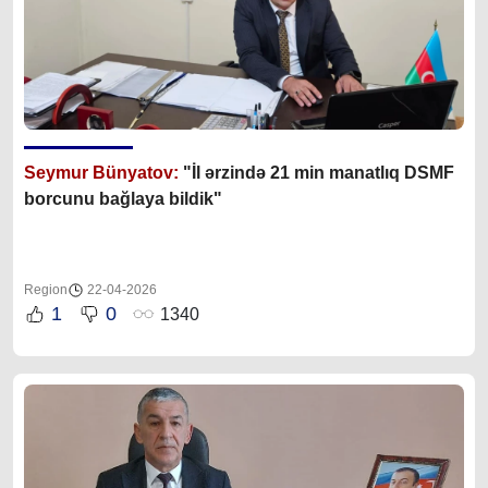
Seymur Bünyatov:
"İl ərzində 21 min manatlıq DSMF
borcunu bağlaya bildik"
Region
22-04-2026
1
0
1340