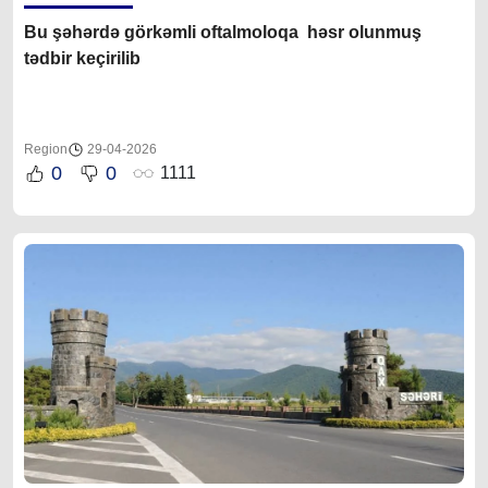
Bu şəhərdə görkəmli oftalmoloqa həsr olunmuş
tədbir keçirilib
Region
29-04-2026
0
0
1111