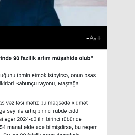
-
+
rində 90 fazilik artım müşahidə olub”
luğunu təmin etmək istəyirsə, onun əsas
 fikirləri Sabunçu rayonu, Maştağa
əsas vəzifəsi məhz bu məqsədə xidmət
ə səyi ilə artıq birinci rübdə ciddi
si əgər 2024-cü ilin birinci rübündə
954 manat əldə edə bilmişdirsə, bu rəqəm