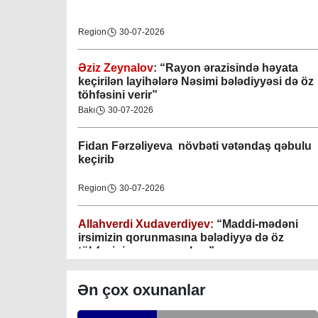
Region
30-07-2026
Əziz Zeynalov
: “Rayon ərazisində həyata
Gəncə şəhəri Nizami bələdiyyəsi
keçirilən layihələrə Nəsimi bələdiyyəsi də öz
töhfəsini verir”
08-04-2023
Bakı
30-07-2026
M.Ə.Rəsuzladə bələdiyyəsi
Fidan F
ərzəliyeva növbəti vətəndaş qəbulu
07-04-2023
keçirib
Xətai bələdiyyəsi
Region
30-07-2026
07-04-2023
Allahverdi Xudaverdiyev:
“Maddi-mədəni
Mingəçevir bələdiyyəsi
irsimizin qorunmasına bələdiyyə də öz
töhfəsini verməyə çalışır”
06-04-2023
Gündəlik Xəbərlər
30-07-2026
Ən çox oxunanlar
Nəsimi bələdiyyəsi
Tahir Məmmədovun sakinlərlə növbəti
06-04-2023
səyyar görüşü keçirilib