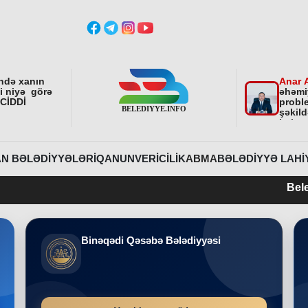
ndə xanın
Anar 
ni niyə görə
əhəmi
 CİDDİ
proble
şəkild
istiq
fəali
sonra
etdirə
N BƏLƏDIYYƏLƏRI
QANUNVERICILIK
ABMA
BƏLƏDIYYƏ LAHI
Belediyye.info 
Binəqədi Qəsəbə Bələdiyyəsi