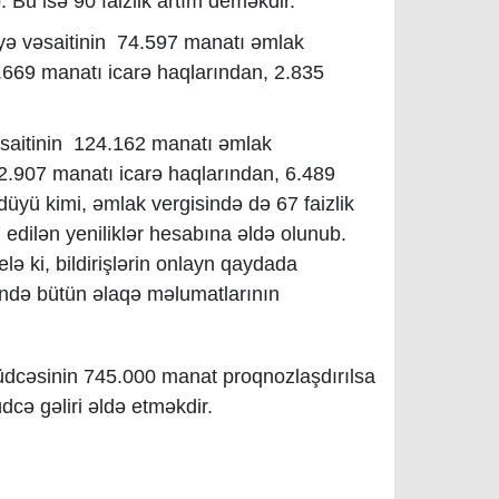
b. Bu isə 90 faizlik artım deməkdir.
iyyə vəsaitinin 74.597 manatı əmlak
.669 manatı icarə haqlarından, 2.835
 vəsaitinin 124.162 manatı əmlak
2.907 manatı icarə haqlarından, 6.489
düyü kimi, əmlak vergisində də 67 faizlik
edilən yeniliklər hesabına əldə olunub.
elə ki, bildirişlərin onlayn qaydada
sində bütün əlaqə məlumatlarının
büdcəsinin 745.000 manat proqnozlaşdırılsa
cə gəliri əldə etməkdir.