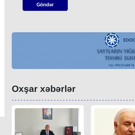
Göndər
Oxşar xəbərlər