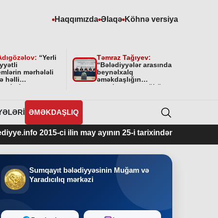
Haqqımızda
Əlaqə
Köhnə versiya
Adıgözəlov:
“
Yerli
Təmraz Tağıyev:
yyətli
“Bələdiyyələr arasında
mlərin mərhələli
beynəlxalq
ə həlli
əməkdaşlığın
amətində
qurulmasının mühüm
yyətini bundan
əhəmiyyəti var”
 da davam
cəkdir
”
YƏLƏRI
ƏMƏKDAŞLIQ
2015-ci ilin may ayının 25-i tarixindən fəaliyyətdədir.
Sumqayıt bələdiyyəsinin Muğam və
Yaradıcılıq mərkəzi