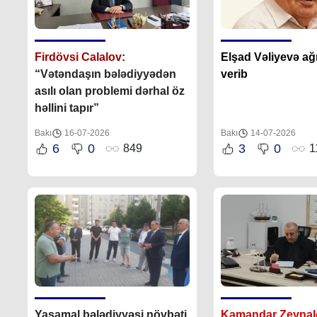
Firdövsi Calalov
:
Elşad Vəliyevə ağır
“Vətəndaşın bələdiyyədən
verib
asılı olan problemi dərhal öz
həllini tapır”
Bakı
16-07-2026
Bakı
14-07-2026
6
0
3
0
849
1
Yasamal bələdiyyəsi növbəti
Kamandar Zeynal