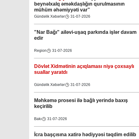
beynəlxalq əməkdaşlığın qurulmasının
mühüm əhəmiyyəti var”
Gündəlik Xəbərlər
31-07-2026
"Nar Bağı" ailəvi-uşaq parkında işlər davam
edir
Region
31-07-2026
Dövlət Xidmətinin açıqlaması niyə çoxsaylı
suallar yaratdı
Gündəlik Xəbərlər
31-07-2026
Məhkəmə prosesi ilə bağlı yerində baxış
keçirilib
Bakı
31-07-2026
İcra başçısına xatirə hədiyyəsi təqdim edilib