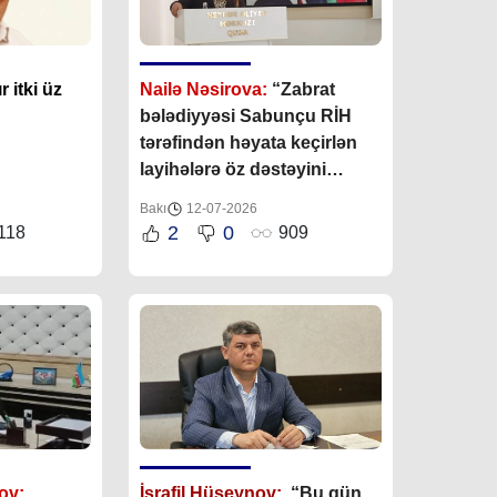
 itki üz
Nailə Nəsirova:
“
Zabrat
bələdiyyəsi Sabunçu RİH
tərəfindən həyata keçirlən
layihələrə öz dəstəyini
göstərməkdədir”
Bakı
12-07-2026
2
0
118
909
ov:
İsrafil Hüseynov:
“Bu gün