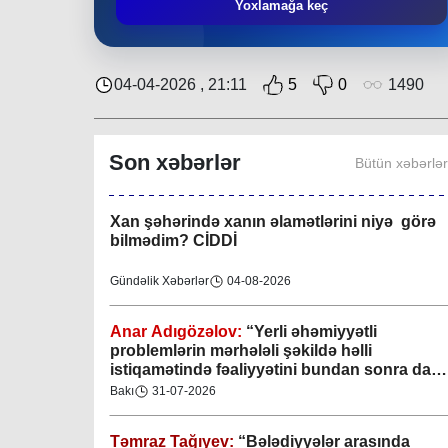
Təmraz Tağıyev:
“Nərimanov bələdiyyəsi
Yoxlamağa keç
bundan sonra da sakinlərin sosial-rifah
halının yaxşılaşdırılmasına öz töhfəsini
verəcəkdir”
Bakı
29-07-2026
04-04-2026 , 21:11
5
0
1490
Keçmişdən gələcəyə - toplaşaq muzeylərə!
Son xəbərlər
Bütün xəbərlə
Elmi-Praktik Məsələlər
07-08-2026
Xan şəhərində xanın əlamətlərini niyə görə
bilmədim? CİDDİ
Gündəlik Xəbərlər
04-08-2026
Anar Adıgözəlov:
“
Yerli əhəmiyyətli
problemlərin mərhələli şəkildə həlli
istiqamətində fəaliyyətini bundan sonra da
davam etdirəcəkdir
”
Bakı
31-07-2026
Təmraz Tağıyev:
“Bələdiyyələr arasında