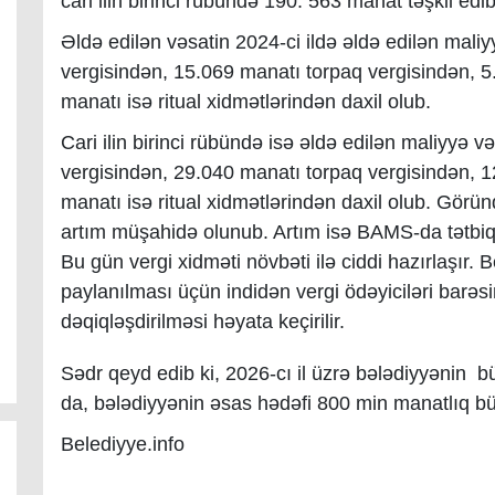
cari ilin birinci rübündə 190. 563 manat təşkil edi
Əldə edilən vəsatin 2024-ci ildə əldə edilən mal
vergisindən, 15.069 manatı torpaq vergisindən, 5
manatı isə ritual xidmətlərindən daxil olub.
Cari ilin birinci rübündə isə əldə edilən maliyyə
vergisindən, 29.040 manatı torpaq vergisindən, 1
manatı isə ritual xidmətlərindən daxil olub. Görün
artım müşahidə olunub. Artım isə BAMS-da tətbiq 
Bu gün vergi xidməti növbəti ilə ciddi hazırlaşır. B
paylanılması üçün indidən vergi ödəyiciləri barə
dəqiqləşdirilməsi həyata keçirilir.
Sədr qeyd edib ki, 2026-cı il üzrə bələdiyyənin 
da, bələdiyyənin əsas hədəfi 800 min manatlıq büd
Belediyye.info