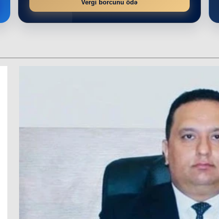
Vergi borcunu ödə
r