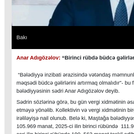
Bakı
Anar Adıgözəlov:
“Birinci rübdə büdcə gəlirlə
“B
ələdiyyə inzibati ərazisində vətəndaş məmnun
məqsədi büdcə gəlirlərini artırmaq olmalıdır”- bu
bələdiyyəsinin sədri Anar Adıgözəlov deyib.
Sədrin sözlərinə görə, bu gün vergi xidmətinin 
etməyə yönəlib. Kollektivin və vergi xidmətinin birg
irəliləyişə nail olunub. Belə ki, Maştağa bələdiyyə
105.969 manat, 2025-ci ilin birinci rübündə 111.