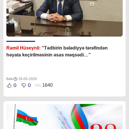
Ramil Hüseynli:
“Tədbirin bələdiyyə tərəfindən
həyata keçirilməsinin əsas məqsədi…”
Bakı
28-05-2026
0
0
1640