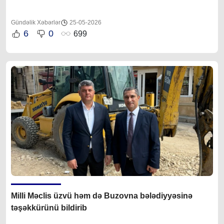
Gündəlik Xəbərlər
25-05-2026
6
0
699
Milli Məclis üzvü həm də Buzovna bələdiyyəsinə
təşəkkürünü bildirib