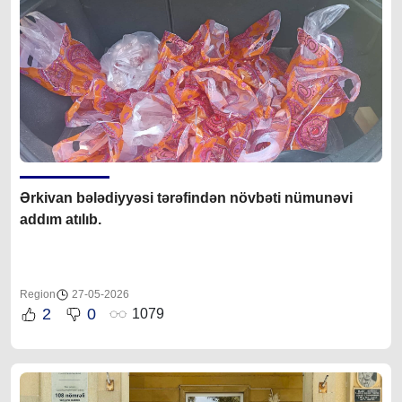
Ərkivan bələdiyyəsi tərəfindən növbəti nümunəvi
addım atılıb.
Region
27-05-2026
2
0
1079