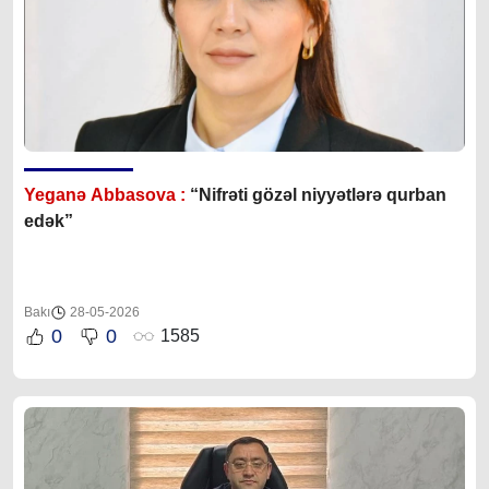
Yeganə Abbasova :
“Nifrəti gözəl niyyətlərə qurban
edək”
Bakı
28-05-2026
0
0
1585