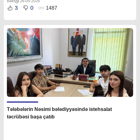
Bakı
26-05-2026
3
0
1487
Tələbələrin Nəsimi bələdiyyəsində istehsalat
təcrübəsi başa çatıb