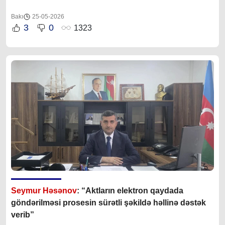
Bakı
25-05-2026
3
0
1323
Seymur Həsənov
: “Aktların elektron qaydada
göndərilməsi prosesin sürətli şəkildə həllinə dəstək
verib”