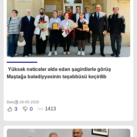
Yüksək nəticələr əldə edən şagirdlərlə görüş
Maştağa bələdiyyəsinin təşəbbüsü keçirilib
Bakı
26-05-2026
3
0
1413