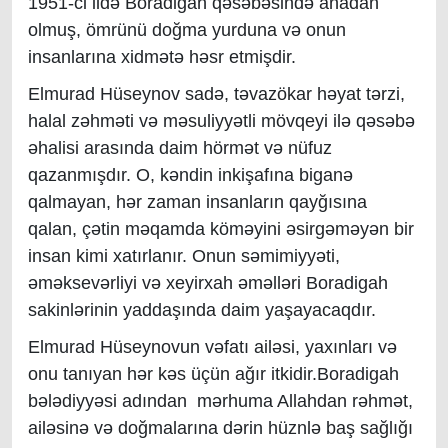
1951-ci ildə Boradigah qəsəbəsində anadan
olmuş, ömrünü doğma yurduna və onun
insanlarına xidmətə həsr etmişdir.
Elmurad Hüseynov sadə, təvazökar həyat tərzi,
halal zəhməti və məsuliyyətli mövqeyi ilə qəsəbə
əhalisi arasında daim hörmət və nüfuz
qazanmışdır. O, kəndin inkişafına biganə
qalmayan, hər zaman insanların qayğısına
qalan, çətin məqamda köməyini əsirgəməyən bir
insan kimi xatırlanır. Onun səmimiyyəti,
əməksevərliyi və xeyirxah əməlləri Boradigah
sakinlərinin yaddaşında daim yaşayacaqdır.
Elmurad Hüseynovun vəfatı ailəsi, yaxınları və
onu tanıyan hər kəs üçün ağır itkidir.Boradigah
bələdiyyəsi adından mərhuma Allahdan rəhmət,
ailəsinə və doğmalarına dərin hüznlə baş sağlığı