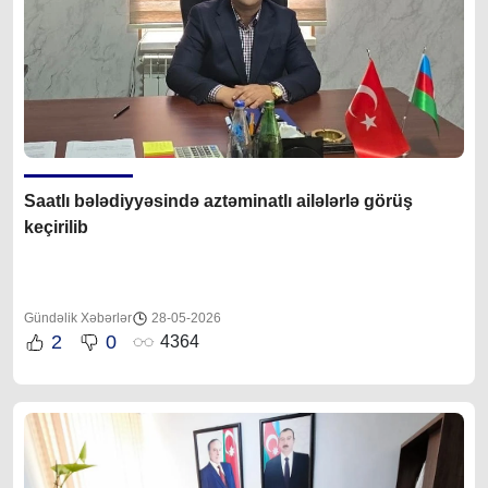
Saatlı bələdiyyəsində aztəminatlı ailələrlə görüş
keçirilib
Gündəlik Xəbərlər
28-05-2026
2
0
4364