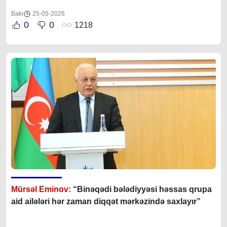
Bakı
25-05-2026
0
0
1218
Mürsəl Eminov:
“Binəqədi bələdiyyəsi həssas qrupa
aid ailələri hər zaman diqqət mərkəzində saxlayır”