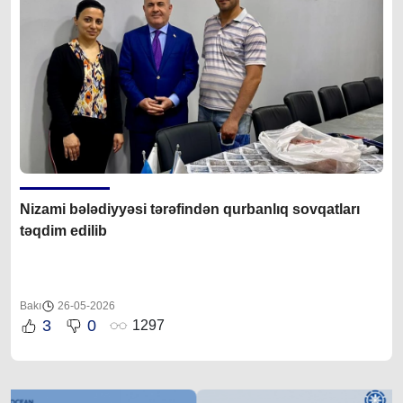
Nizami bələdiyyəsi tərəfindən qurbanlıq sovqatları
təqdim edilib
Bakı
26-05-2026
3
0
1297