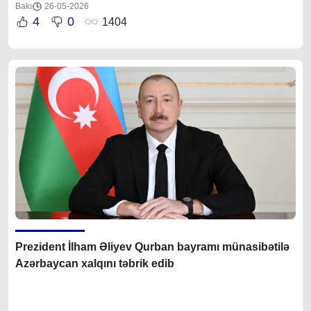
Bakı
26-05-2026
4
0
1404
Prezident İlham Əliyev Qurban bayramı münasibətilə
Azərbaycan xalqını təbrik edib