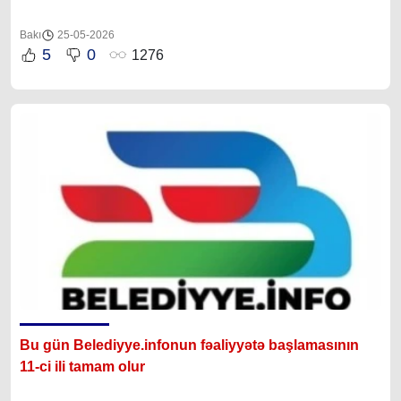
Bakı
25-05-2026
5
0
1276
Bu gün 
Belediyye.infonun
 fəaliyyətə başlamasının 
11-ci ili tamam olur