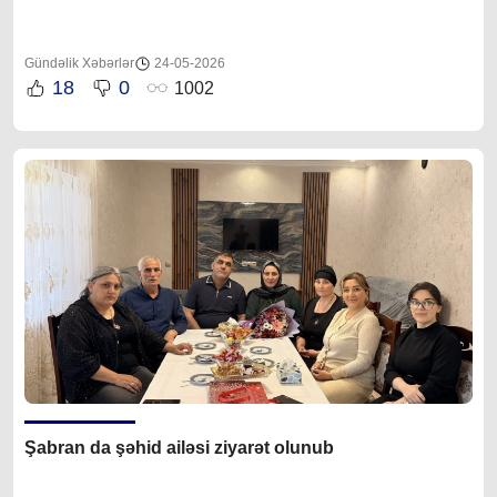
Gündəlik Xəbərlər
24-05-2026
18
0
1002
Şabran da şəhid ailəsi ziyarət olunub