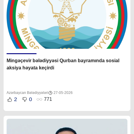
Mingəçevir bələdiyyəsi Qurban bayramında sosial
aksiya həyata keçirdi
Azərbaycan Bələdiyyələri
27-05-2026
2
0
771