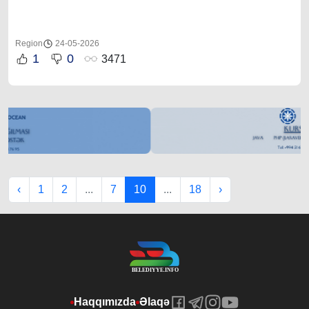
Region
24-05-2026
1
0
3471
‹
1
2
...
7
10
...
18
›
Haqqımızda
Əlaqə