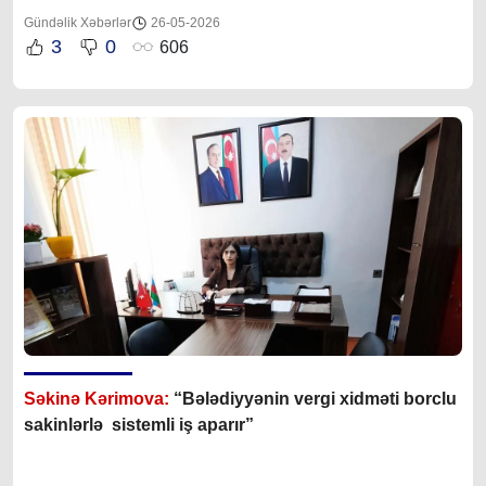
Gündəlik Xəbərlər
26-05-2026
3
0
606
Səkinə Kərimova:
“Bələdiyyənin vergi xidməti borclu
sakinlərlə sistemli iş aparır”