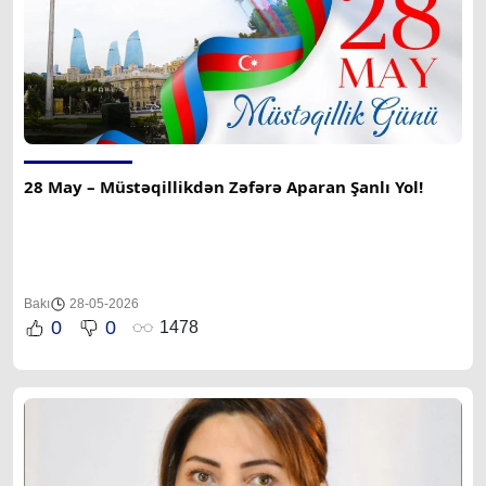
28 May – Müstəqillikdən Zəfərə Aparan Şanlı Yol!
Bakı
28-05-2026
0
0
1478