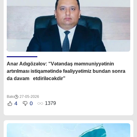
Anar Adıgözəlov: “Vətəndaş məmnuniyyətinin
artırılması istiqamətində fəaliyyətimiz bundan sonra
da davam etdiriləcəkdir”
Bakı
27-05-2026
4
0
1379