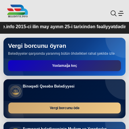
 may ayının 25-i tarixindən fəaliyyətdədir.
Vergi borcunu öyrən
Bələdiyyələr qarşısında yaranmış bütün öhdəlikləri rahat şəkildə izlə
Yoxlamağa keç
Binəqədi Qəsəbə Bələdiyyəsi
Vergi borcunu ödə
Sumqayıt bələdiyyəsinin Muğam və Yaradıcılıq