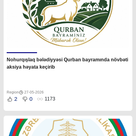
Nohurqışlaq bələdiyyəsi Qurban bayramında növbəti
aksiya həyata keçirib
Region
27-05-2026
2
0
1173