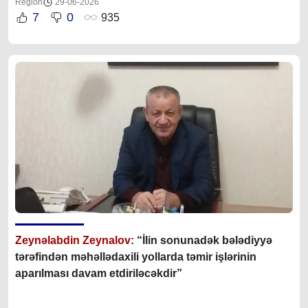
Region
29-06-2026
7
0
935
Zeynəlabdin Zeynalov:
“İlin sonunadək bələdiyyə
tərəfindən məhəllədaxili yollarda təmir işlərinin
aparılması davam etdiriləcəkdir”