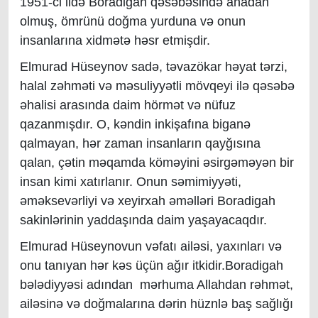
1951-ci ildə Boradigah qəsəbəsində anadan
olmuş, ömrünü doğma yurduna və onun
insanlarına xidmətə həsr etmişdir.
Elmurad Hüseynov sadə, təvazökar həyat tərzi,
halal zəhməti və məsuliyyətli mövqeyi ilə qəsəbə
əhalisi arasında daim hörmət və nüfuz
qazanmışdır. O, kəndin inkişafına biganə
qalmayan, hər zaman insanların qayğısına
qalan, çətin məqamda köməyini əsirgəməyən bir
insan kimi xatırlanır. Onun səmimiyyəti,
əməksevərliyi və xeyirxah əməlləri Boradigah
sakinlərinin yaddaşında daim yaşayacaqdır.
Elmurad Hüseynovun vəfatı ailəsi, yaxınları və
onu tanıyan hər kəs üçün ağır itkidir.Boradigah
bələdiyyəsi adından mərhuma Allahdan rəhmət,
ailəsinə və doğmalarına dərin hüznlə baş sağlığı