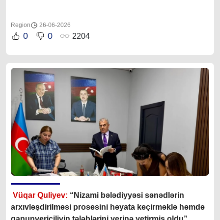
Region
26-06-2026
0
0
2204
Vüqar Quliyev:
“Nizami bələdiyyəsi sənədlərin
arxıvləşdirilməsi prosesini həyata keçirməklə həmdə
qanunvericiliyin tələblərini yerinə yetirmiş oldu”