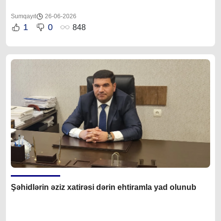
Sumqayıt
26-06-2026
1
0
848
Şəhidlərin əziz xatirəsi dərin ehtiramla yad olunub