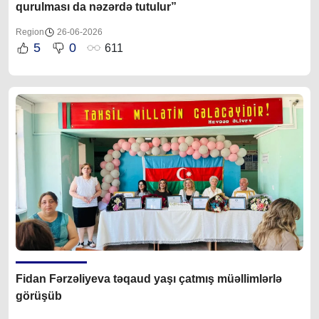
qurulması da nəzərdə tutulur”
Region
26-06-2026
5
0
611
Fidan Fərzəliyeva təqaud yaşı çatmış müəllimlərlə
görüşüb