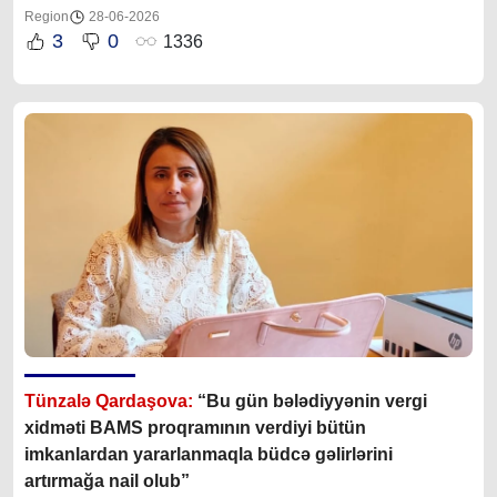
Region
28-06-2026
3
0
1336
Tünzalə Qardaşova:
“Bu gün bələdiyyənin vergi
xidməti BAMS proqramının verdiyi bütün
imkanlardan yararlanmaqla büdcə gəlirlərini
artırmağa nail olub”