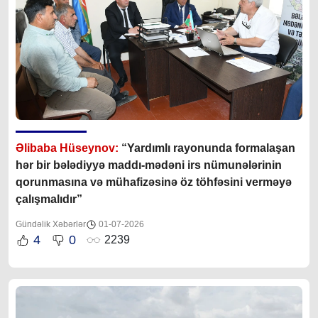
Əlibaba Hüseynov:
“Yardımlı rayonunda formalaşan
hər bir bələdiyyə maddı-mədəni irs nümunələrinin
qorunmasına və mühafizəsinə öz töhfəsini verməyə
çalışmalıdır”
Gündəlik Xəbərlər
01-07-2026
4
0
2239