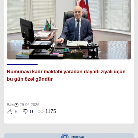
Nümunəvi kadr məktəbi yaradan dəyərli ziyalı üçün
bu gün özəl gündür
Bakı
29-06-2026
6
0
1175