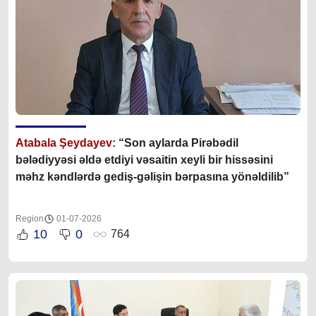
Atabala Şeydayev:
“Son aylarda
Pirəbədil
bələdiyyəsi əldə etdiyi vəsaitin xeyli bir hissəsini
məhz kəndlərdə gediş-gəlişin bərpasına yönəldilib
”
Region
01-07-2026
10
0
764