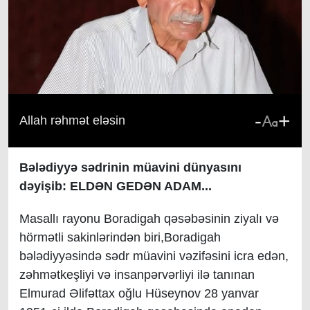
-
+
Allah rəhmət eləsin
Bələdiyyə sədrinin müavini dünyasını
dəyişib: ELDƏN GEDƏN ADAM...
Masallı rayonu
Boradigah qəsəbəsinin ziyalı və
hörmətli sakinlərindən biri,Boradigah
bələdiyyəsində sədr müavini vəzifəsini icra edən,
zəhmətkeşliyi və insanpərvərliyi ilə tanınan
Elmurad Əlifəttax oğlu Hüseynov 28 yanvar