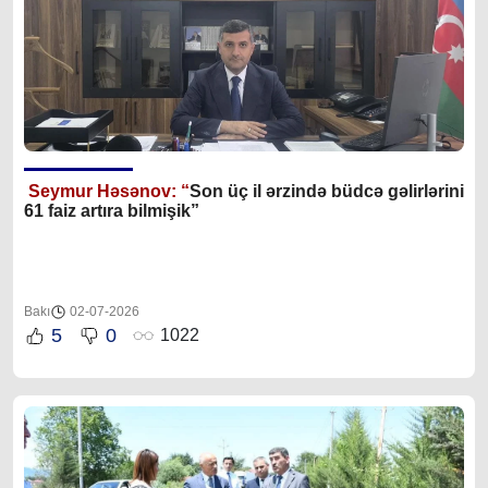
Seymur Həsənov: “
Son üç il ərzində büdcə gəlirlərini
61 faiz artıra bilmişik”
Bakı
02-07-2026
5
0
1022