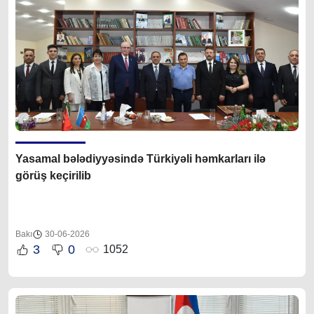
Yasamal bələdiyyəsində Türkiyəli həmkarları ilə
görüş keçirilib
Bakı
30-06-2026
3
0
1052