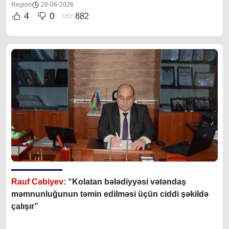
Region
28-06-2026
4
0
882
Rauf Cəbiyev:
“
Kolatan bələdiyyəsi vətəndaş
məmnunluğunun təmin edilməsi üçün ciddi şəkildə
çalışır
”