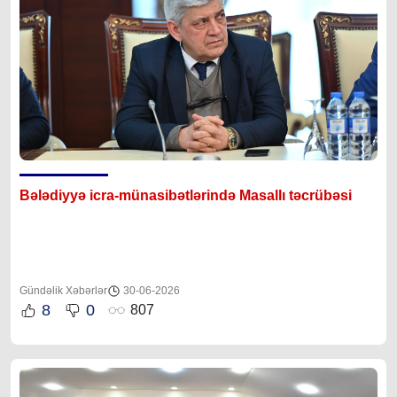
Bələdiyyə icra-münasibətlərində Masallı təcrübəsi
Gündəlik Xəbərlər
30-06-2026
8
0
807