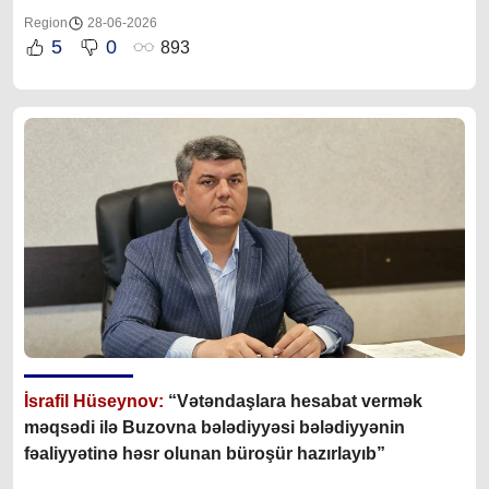
Region
28-06-2026
5
0
893
İsrafil Hüseynov:
“Vətəndaşlara hesabat vermək
məqsədi ilə Buzovna bələdiyyəsi bələdiyyənin
fəaliyyətinə həsr olunan büroşür hazırlayıb”