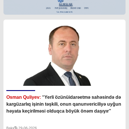
Osman Quliyev:
“Yerli özünüidarəetmə sahəsində də
kargüzarlıq işinin təşkili, onun qanunvericiliyə uyğun
həyata keçirilməsi olduqca böyük önəm daşıyır”
Bakı
29-06-2026