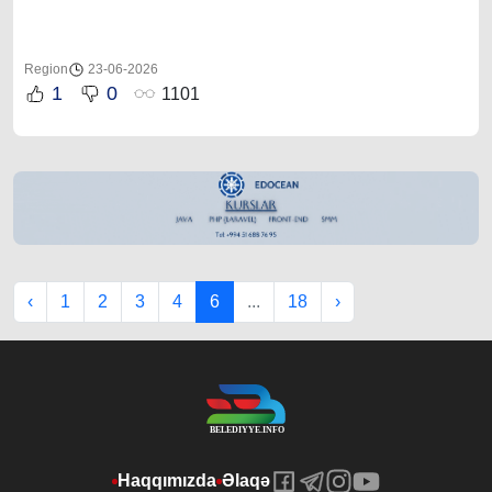
Region
23-06-2026
1
0
1101
‹
1
2
3
4
6
...
18
›
Haqqımızda
Əlaqə