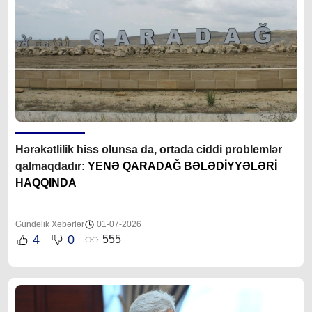
Hərəkətlilik hiss olunsa da, ortada ciddi problemlər
qalmaqdadır:
YENƏ QARADAĞ BƏLƏDİYYƏLƏRİ
HAQQINDA
Gündəlik Xəbərlər
01-07-2026
4
0
555