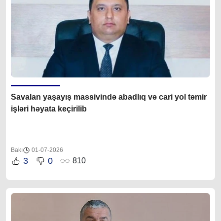
Savalan yaşayış massivində abadlıq və cari yol təmir
işləri həyata keçirilib
Bakı
01-07-2026
3
0
810