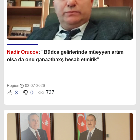
Nadir Orucov
: “Büdcə gəlirlərində müəyyən artım
olsa da onu qənaətbəxş hesab etmirik”
Region
02-07-2026
3
0
737