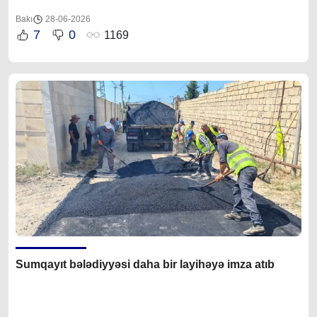
Bakı
28-06-2026
7
0
1169
Sumqayıt bələdiyyəsi daha bir layihəyə imza atıb