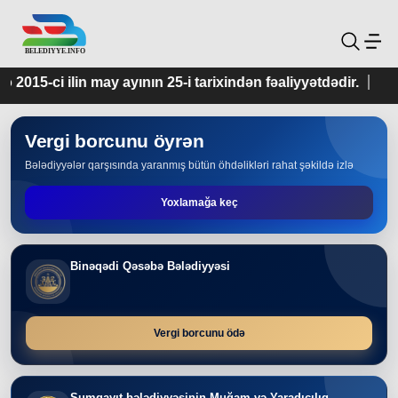
ının 25-i tarixindən fəaliyyətdədir.
Vergi borcunu öyrən
Bələdiyyələr qarşısında yaranmış bütün öhdəlikləri rahat şəkildə izlə
Yoxlamağa keç
Binəqədi Qəsəbə Bələdiyyəsi
Vergi borcunu ödə
Sumqayıt bələdiyyəsinin Muğam və Yaradıcılıq