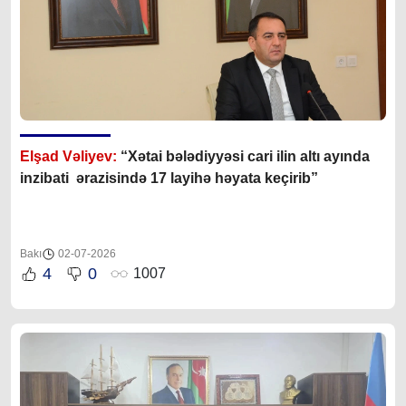
Elşad Vəliyev:
“Xətai bələdiyyəsi cari ilin altı ayında
inzibati ərazisində 17 layihə həyata keçirib”
Bakı
02-07-2026
4
0
1007