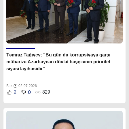
Təmraz Tağıyev: “Bu gün də korrupsiyaya qarşı
mübarizə Azərbaycan dövlət başçısının prioritet
siyasi layihəsidir”
Bakı
02-07-2026
2
0
829