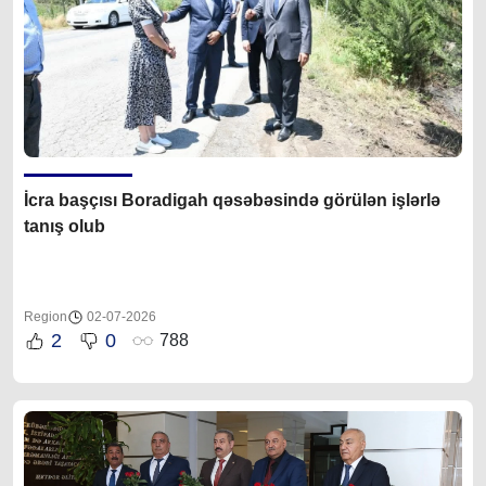
İcra başçısı Boradigah qəsəbəsində görülən işlərlə
tanış olub
Region
02-07-2026
2
0
788