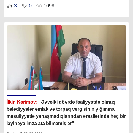
3
0
1098
İlkin Kərimov:
“Əvvəlki dövrdə fəaliyyətdə olmuş
bələdiyyələr əmlak və torpaq vergisinin yığımına
məsuliyyətlə yanaşmadıqlarından ərazilərində heç bir
layihəyə imza ata bilməmişlər”