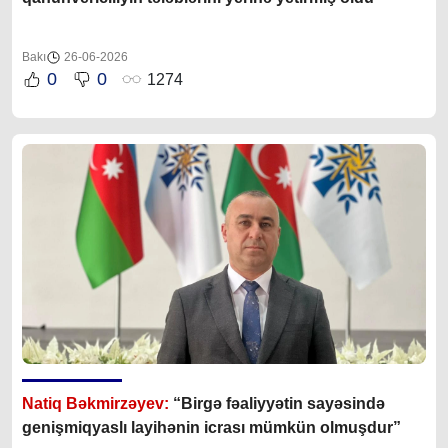
Bakı
26-06-2026
0
0
1274
Natiq Bəkmirzəyev:
“Birgə fəaliyyətin sayəsində
genişmiqyaslı layihənin icrası mümkün olmuşdur”