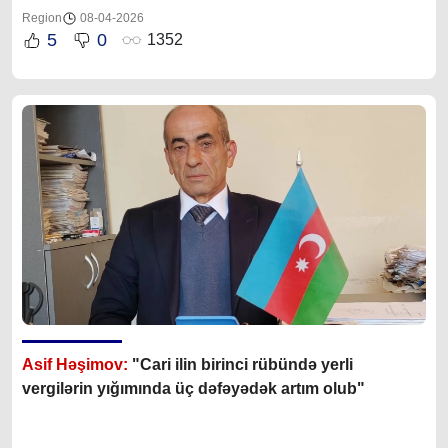
Region
08-04-2026
5
0
1352
Asif Həşimov:
"Cari ilin birinci rübündə yerli
vergilərin yığımında üç dəfəyədək artım olub"