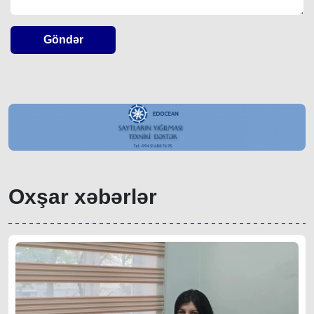
Göndər
Oxşar xəbərlər