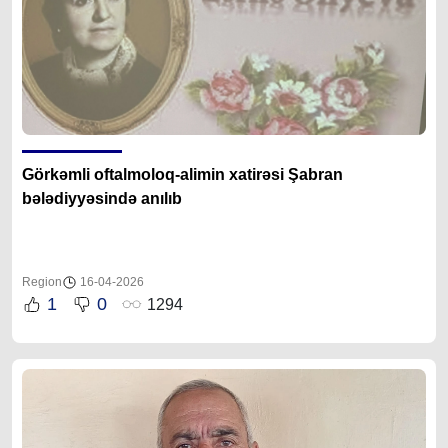
Görkəmli oftalmoloq-alimin xatirəsi Şabran
bələdiyyəsində anılıb
Region
16-04-2026
1
0
1294