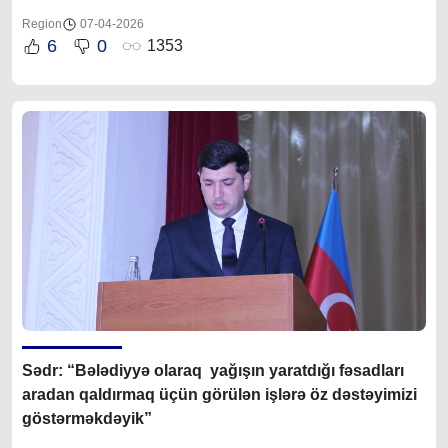
Region
07-04-2026
6
0
1353
Sədr: “Bələdiyyə olaraq yağışın yaratdığı fəsadları
aradan qaldırmaq üçün görülən işlərə öz dəstəyimizi
göstərməkdəyik”