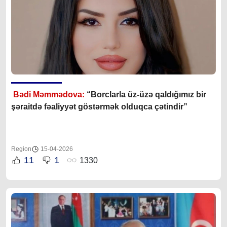
Bədi Məmmədova:
“Borclarla üz-üzə qaldığımız bir
şəraitdə fəaliyyət göstərmək olduqca çətindir”
Region
15-04-2026
11
1
1330