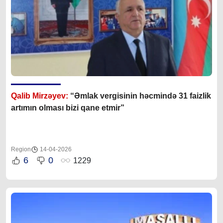
Qalib Mirzəyev:
“Əmlak vergisinin həcmində 31 faizlik
artımın olması bizi qane etmir”
Region
14-04-2026
6
0
1229