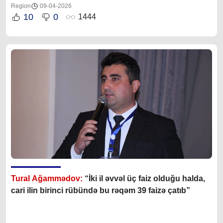
Region
09-04-2026
10
0
1444
Tural Ağammədov:
“İki il əvvəl üç faiz olduğu halda,
cari ilin birinci rübündə bu rəqəm 39 faizə çatıb”