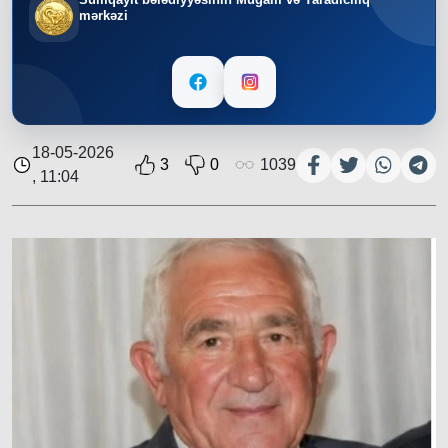
mərkəzi
18-05-2026
3
0
1039
, 11:04