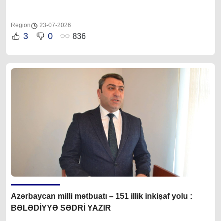
Region
23-07-2026
3
0
836
Azərbaycan milli mətbuatı – 151 illik inkişaf yolu :
BƏLƏDİYYƏ SƏDRİ YAZIR