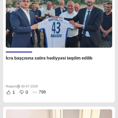
İcra başçısına xatirə hədiyyəsi təqdim edilib
Region
30-07-2026
1
0
798