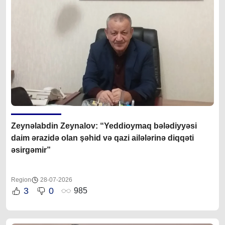
Zeynəlabdin Zeynalov: “Yeddioymaq bələdiyyəsi
daim ərazidə olan şəhid və qazi ailələrinə diqqəti
əsirgəmir”
Region
28-07-2026
3
0
985