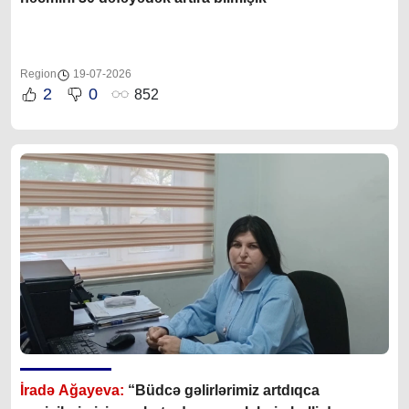
Region
19-07-2026
2
0
852
İradə Ağayeva:
“Büdcə gəlirlərimiz artdıqca