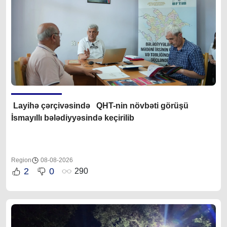
Layihə çərçivəsində QHT-nin növbəti görüşü
İsmayıllı bələdiyyəsində keçirilib
Region
08-08-2026
2
0
290