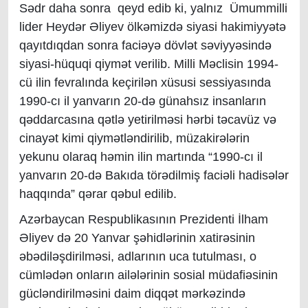
Sədr
daha sonra
qeyd edib ki,
yalnız
Ümummilli
lider Heydər Əliyev ölkəmizdə siyasi hakimiyyətə
qayıtdıqdan sonra faciəyə dövlət səviyyəsində
siyasi-hüquqi qiymət verilib. Milli Məclisin 1994-
cü ilin fevralında keçirilən xüsusi sessiyasında
1990-cı il yanvarın 20-də günahsız insanların
qəddarcasına qətlə yetirilməsi hərbi təcavüz və
cinayət kimi qiymətləndirilib, müzakirələrin
yekunu olaraq həmin ilin martında “1990-cı il
yanvarın 20-də Bakıda törədilmiş faciəli hadisələr
haqqında” qərar qəbul edilib.
Azərbaycan Respublikasının Prezidenti İlham
Əliyev də 20 Yanvar şəhidlərinin xatirəsinin
əbədiləşdirilməsi, adlarının uca tutulması, o
cümlədən onların ailələrinin sosial müdafiəsinin
gücləndirilməsini daim diqqət mərkəzində