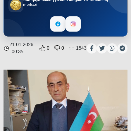
mərkəzi
21-01-2026
0
0
1543
, 00:35