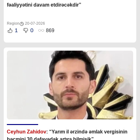
fəaliyyətini davam etdirəcəkdir”
Region
20-07-2026
1
0
869
Ceyhun Zahidov
: “Yarım il ərzində əmlak vergisinin
həcmini 30 dəfəyədək artıra bilmişik”