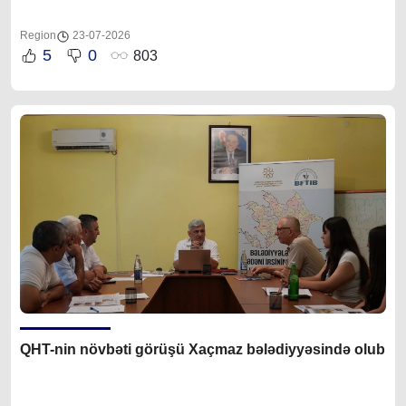
Region
23-07-2026
5
0
803
QHT-nin növbəti görüşü Xaçmaz bələdiyyəsində olub