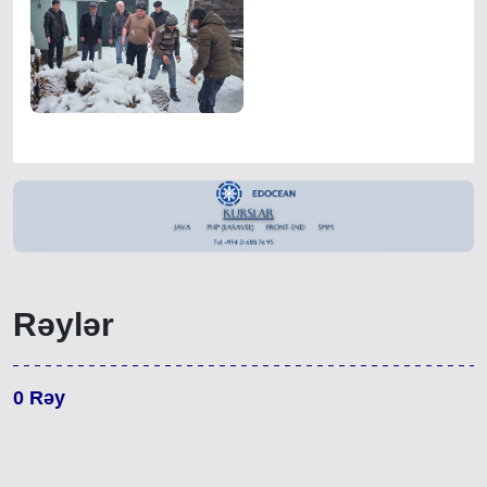
Rəylər
0
Rəy