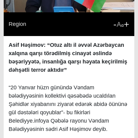
-
+
Region
Asif Həşimov: “Otuz altı il əvvəl Azərbaycan
xalqına qarşı törədilmiş cinayət əslində
bəşəriyyətə, insanlığa qarşı həyata keçirilmiş
dəhşətli terror aktıdır”
“20 Yanvar
hüzn günündə Vəndam
bələdiyyəsinin kolle
k
tivi qəsəbədə ucaldılan
Şəhidlər xiyabanını ziyarət edərək abidə öününə
gül dəst
ə
ləri qoyublar
”-
b
u fikirləri
Belediyye.infoya Qəbələ rayonu Vəndam
Bələdiyyəsinin sədri Asif Həşimov deyib.