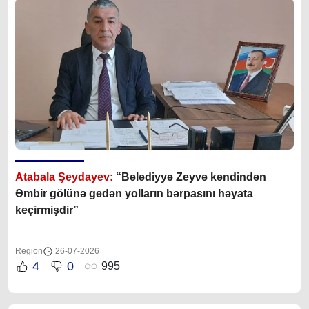
Atabala Şeydayev:
“Bələdiyyə Zeyvə kəndindən
Əmbir gölünə gedən yolların bərpasını həyata
keçirmişdir”
Region
26-07-2026
4
0
995