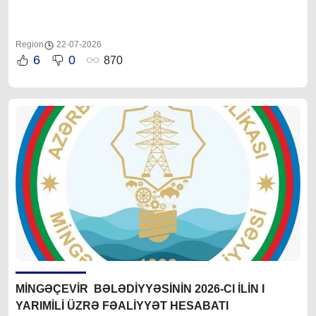
Region
22-07-2026
6
0
870
MİNGƏÇEVİR BƏLƏDİYYƏSİNİN 2026-CI İLİN I
YARIMİLİ ÜZRƏ FƏALİYYƏT HESABATI