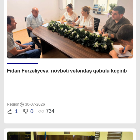
Fidan F
ərzəliyeva növbəti vətəndaş qəbulu keçirib
Region
30-07-2026
1
0
734