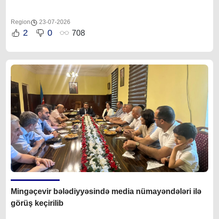
Region
23-07-2026
2
0
708
Mingəçevir bələdiyyəsində media nümayəndələri ilə
görüş keçirilib