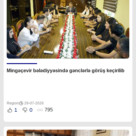
Mingəçevir bələdiyyəsində gənclərlə görüş keçirilib
Region
29-07-2026
1
0
795