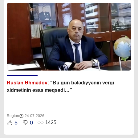
Ruslan Əhmədov:
“Bu gün bələdiyyənin vergi
xidmətinin əsas məqsədi…”
Region
24-07-2026
5
0
1425