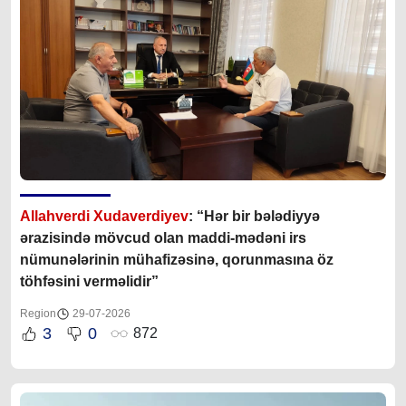
Allahverdi Xudaverdiyev
: “Hər bir bələdiyyə
ərazisində mövcud olan maddi-mədəni irs
nümunələrinin mühafizəsinə, qorunmasına öz
töhfəsini verməlidir”
Region
29-07-2026
3
0
872