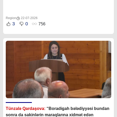
Region
22-07-2026
3
0
756
Tünzalə Qardaşova:
“Boradigah bələdiyyəsi bundan
sonra da sakinlərin maraqlarına xidmət edən