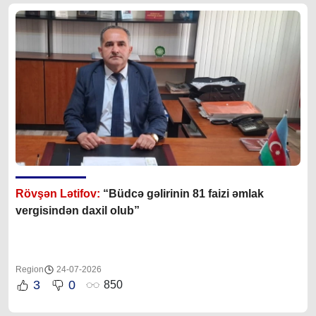
Rövşən Lətifov:
“Büdcə gəlirinin 81 faizi əmlak
vergisindən daxil olub”
Region
24-07-2026
3
0
850