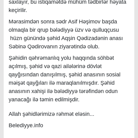
saxlayır, bu istiqamətdə mühüm tədbirlər həyata
keçirilir.
Mərasimdən sonra sədr Asif Həşimov başda
olmaqla bir qrup bələdiyyə üzv və qulluqçusu
hüzn günündə şəhid Aqşin Qədizadənin anası
Səbinə Qədirova
nın
ziyarət
ində olub.
Şəhidin qəhrəmanlıq yolu haqqında söhbət
açılmış, şəhid və qazi ailələrinə dövlət
qayğısından danışılmış, şəhid anasının sosial
məişət qayğıları ilə maraqlanılmışdır.
Şəhid
anasının xahişi ilə bələdiyyə tərəfindən odun
yanacağı ilə təmin edilmişdir.
Allah şəhidlərimizə rəhmət eləsin...
Belediyye.info