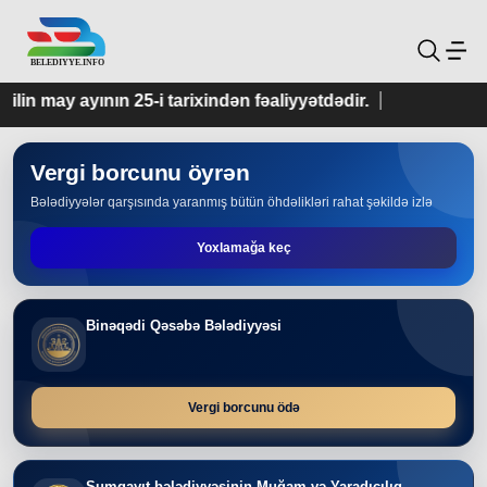
 tarixindən fəaliyyətdədir.
Vergi borcunu öyrən
Bələdiyyələr qarşısında yaranmış bütün öhdəlikləri rahat şəkildə izlə
Yoxlamağa keç
Binəqədi Qəsəbə Bələdiyyəsi
Vergi borcunu ödə
Sumqayıt bələdiyyəsinin Muğam və Yaradıcılıq