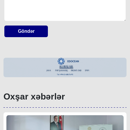
Göndər
Oxşar xəbərlər