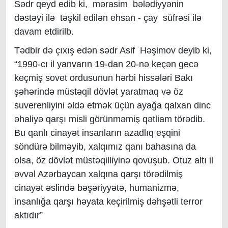
Sədr qeyd edib ki, mərasim bələdiyyənin
dəstəyi ilə təşkil edilən ehsan - çay süfrəsi ilə
davam etdirilb.
Tədbir də çıxış edən sədr Asif Həşimov deyib ki,
“1990-cı il yanvarın 19-dan 20-nə keçən gecə
keçmiş sovet ordusunun hərbi hissələri Bakı
şəhərində müstəqil dövlət yaratmaq və öz
suverenliyini əldə etmək üçün ayağa qalxan dinc
əhaliyə qarşı misli görünməmiş qətliam törədib.
Bu qanlı cinayət insanların azadlıq eşqini
söndürə bilməyib, xalqımız qanı bahasına da
olsa, öz dövlət müstəqilliyinə qovuşub. Otuz altı il
əvvəl Azərbaycan xalqına qarşı törədilmiş
cinayət əslində bəşəriyyətə, humanizmə,
insanlığa qarşı həyata keçirilmiş dəhşətli terror
aktıdır
”