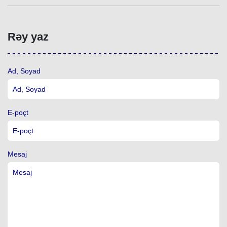
Rəy yaz
Ad, Soyad
E-poçt
Mesaj