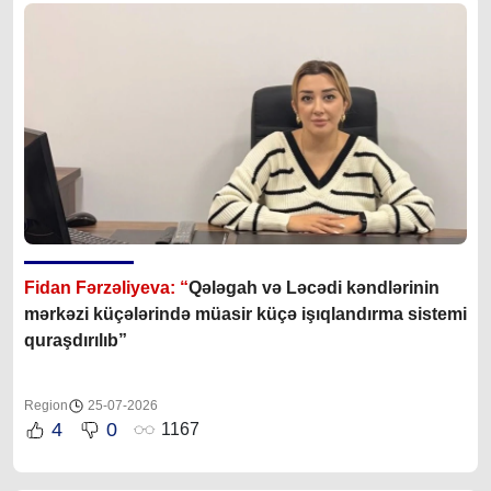
Fidan Fərzəliyeva: “
Qələgah və Ləcədi kəndlərinin
mərkəzi küçələrində müasir küçə işıqlandırma sistemi
quraşdırılıb”
Region
25-07-2026
4
0
1167