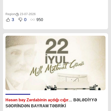
Region
23-07-2026
3
0
950
Həsən bəy Zərdabinin açdığı cığır
… BƏLƏDİYYƏ
SƏDRİNDƏN BAYRAM TƏBRİKİ