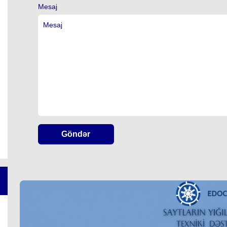
Mesaj
Göndər