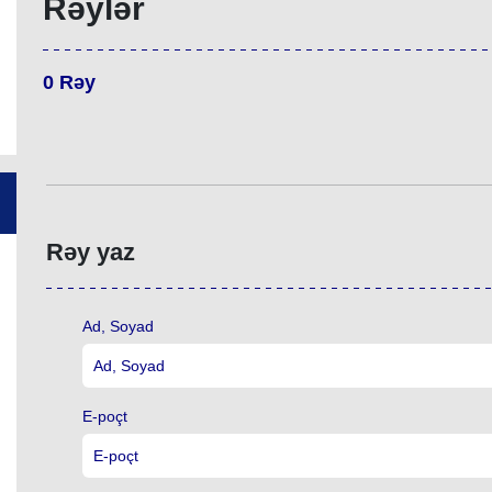
Rəylər
0
Rəy
Rəy yaz
Ad, Soyad
E-poçt