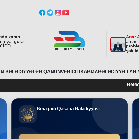
ndə xanın
Anar 
ni niyə görə
əhəmi
 CİDDİ
proble
şəkild
istiq
fəali
sonra
etdirə
N BƏLƏDIYYƏLƏRI
QANUNVERICILIK
ABMA
BƏLƏDIYYƏ LAHI
Belediyye.info 20
Binəqədi Qəsəbə Bələdiyyəsi