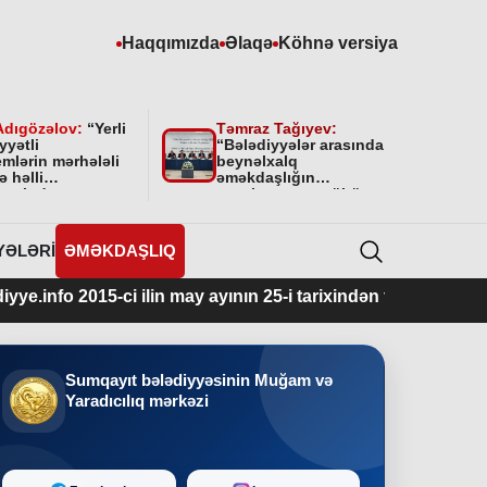
Haqqımızda
Əlaqə
Köhnə versiya
Adıgözəlov:
“
Yerli
Təmraz Tağıyev:
yyətli
“Bələdiyyələr arasında
mlərin mərhələli
beynəlxalq
ə həlli
əməkdaşlığın
amətində
qurulmasının mühüm
yyətini bundan
əhəmiyyəti var”
 da davam
cəkdir
”
YƏLƏRI
ƏMƏKDAŞLIQ
15-ci ilin may ayının 25-i tarixindən fəaliyyətdədir.
Sumqayıt bələdiyyəsinin Muğam və
Yaradıcılıq mərkəzi