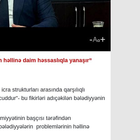
-
+
n həllinə daim həssaslıqla yanaşır”
cra strukturları arasında qarşılıqlı
dur”- bu fikirləri adıçəkilən bələdiyyənin
iyyətinin başçısı tərəfindən
 bələdiyyələrin problemlərinin həllinə