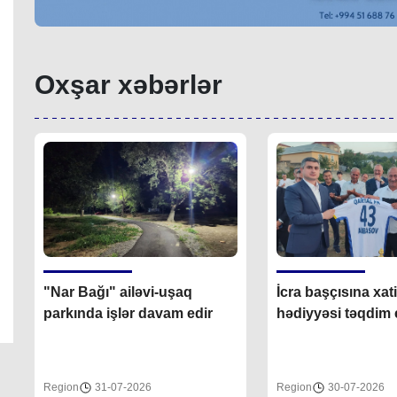
Oxşar xəbərlər
"Nar Bağı" ailəvi-uşaq
İcra başçısına xat
parkında işlər davam edir
hədiyyəsi təqdim e
Region
31-07-2026
Region
30-07-2026