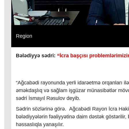
Region
Bələdiyyə sədri:
“İcra başçısı problemlərimizi
“Ağcabədi rayonunda yerli idarəetmə orqanları ilə i
əməkdaşlıq və sağlam işgüzar münasibətlər mövcud
sədri İsmayıl Rəsulov deyib.
Sədrin sözlərinə görə. Ağcabədi Rayon İcra Hakim
bələdiyyələrin fəaliyyətinə daim dəstək göstərilir,
həssaslıqla yanaşılır.