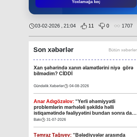
Yoxlamağa keç
bundan sonra da sakinlərin sosial-rifah
halının yaxşılaşdırılmasına öz töhfəsini
verəcəkdir”
Bakı
29-07-2026
03-02-2026 , 21:04
11
0
1707
Keçmişdən gələcəyə - toplaşaq muzeylərə!
Son xəbərlər
Elmi-Praktik Məsələlər
07-08-2026
Bütün xəbərlə
Xan şəhərində xanın əlamətlərini niyə görə
bilmədim? CİDDİ
Gündəlik Xəbərlər
04-08-2026
Anar Adıgözəlov:
“
Yerli əhəmiyyətli
problemlərin mərhələli şəkildə həlli
istiqamətində fəaliyyətini bundan sonra da
davam etdirəcəkdir
”
Bakı
31-07-2026
Təmraz Tağıyev:
“Bələdiyyələr arasında