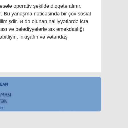
sələ operativ şəkildə diqqətə alınır,
r.
Bu yanaşma nəticəsində bir çox sosial
dilmişdir. Əldə olunan nailiyyətlərdə icra
ası və bələdiyyələrlə sıx əməkdaşlığı
tliyin, inkişafın və vətəndaş