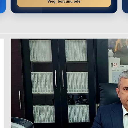
Vergi borcunu ödə
r