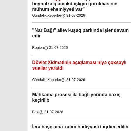
beynəlxalq əməkdaşlığın qurulmasının
mühüm əhəmiyyəti var”
Gündəlik Xəbərlər
31-07-2026
"Nar Bağı" ailəvi-uşaq parkında işlər davam
edir
Region
31-07-2026
Dövlət Xidmətinin açıqlaması niyə çoxsaylı
suallar yaratdı
Gündəlik Xəbərlər
31-07-2026
Məhkəmə prosesi ilə bağlı yerində baxış
keçirilib
Bakı
31-07-2026
İcra başçısına xatirə hədiyyəsi təqdim edilib