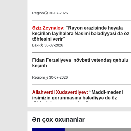
Region
30-07-2026
Əziz Zeynalov
: “Rayon ərazisində həyata
keçirilən layihələrə Nəsimi bələdiyyəsi də öz
Gəncə şəhəri Nizami bələdiyyəsi
töhfəsini verir”
08-04-2023
Bakı
30-07-2026
M.Ə.Rəsuzladə bələdiyyəsi
Fidan F
ərzəliyeva növbəti vətəndaş qəbulu
07-04-2023
keçirib
Xətai bələdiyyəsi
Region
30-07-2026
07-04-2023
Allahverdi Xudaverdiyev:
“Maddi-mədəni
irsimizin qorunmasına bələdiyyə də öz
Mingəçevir bələdiyyəsi
töhfəsini verməyə çalışır”
06-04-2023
Gündəlik Xəbərlər
30-07-2026
Nəsimi bələdiyyəsi
Ən çox oxunanlar
Tahir Məmmədovun sakinlərlə növbəti
06-04-2023
səyyar görüşü keçirilib