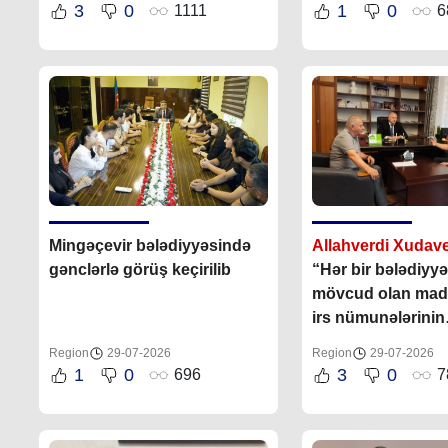
3
0
1
0
1111
6
Mingəçevir bələdiyyəsində
Allahverdi Xudav
gənclərlə görüş keçirilib
“Hər bir bələdiyyə
mövcud olan mad
irs nümunələrinin
mühafizəsinə, qo
Region
29-07-2026
Region
29-07-2026
öz töhfəsini vermə
1
0
3
0
696
7