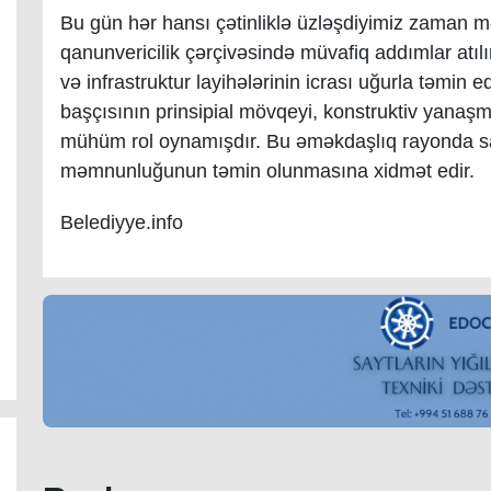
Bu gün hər hansı çətinliklə üzləşdiyimiz zaman mə
qanunvericilik çərçivəsində müvafiq addımlar atılı
və infrastruktur layihələrinin icrası uğurla təmin e
başçısının prinsipial mövqeyi, konstruktiv yanaşm
mühüm rol oynamışdır. Bu əməkdaşlıq rayonda sabi
məmnunluğunun təmin olunmasına xidmət edir.
Belediyye.info