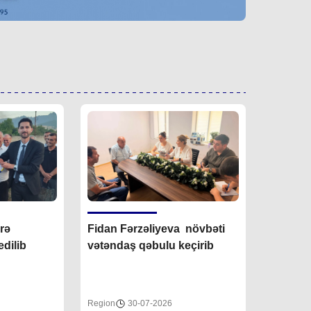
irə
Fidan F
ərzəliyeva növbəti
dilib
vətəndaş qəbulu keçirib
Region
30-07-2026