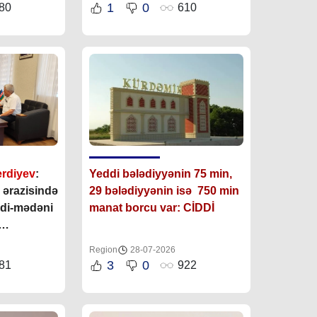
1
0
80
610
erdiyev
:
Yeddi bələdiyyənin 75 min,
 ərazisində
29 bələdiyyənin isə 750 min
di-mədəni
manat borcu var: CİDDİ
runmasına
Region
28-07-2026
lidir”
3
0
81
922